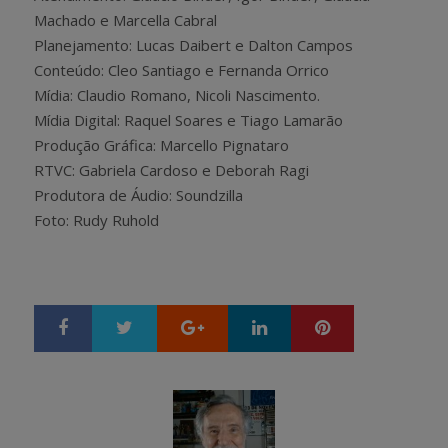
Machado e Marcella Cabral
Planejamento: Lucas Daibert e Dalton Campos
Conteúdo: Cleo Santiago e Fernanda Orrico
Mídia: Claudio Romano, Nicoli Nascimento.
Mídia Digital: Raquel Soares e Tiago Lamarão
Produção Gráfica: Marcello Pignataro
RTVC: Gabriela Cardoso e Deborah Ragi
Produtora de Áudio: Soundzilla
Foto: Rudy Ruhold
Google+
LinkedIn
Pinterest
S
T
h
w
a
e
r
e
e
t