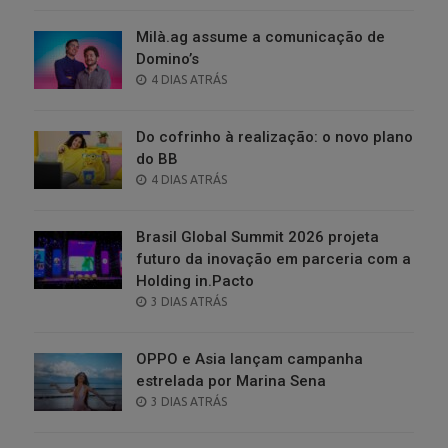
Milà.ag assume a comunicação de
Domino’s
POSTED
4 DIAS ATRÁS
ON
Do cofrinho à realização: o novo plano
do BB
POSTED
4 DIAS ATRÁS
ON
Brasil Global Summit 2026 projeta
futuro da inovação em parceria com a
Holding in.Pacto
POSTED
3 DIAS ATRÁS
ON
OPPO e Asia lançam campanha
estrelada por Marina Sena
POSTED
3 DIAS ATRÁS
ON