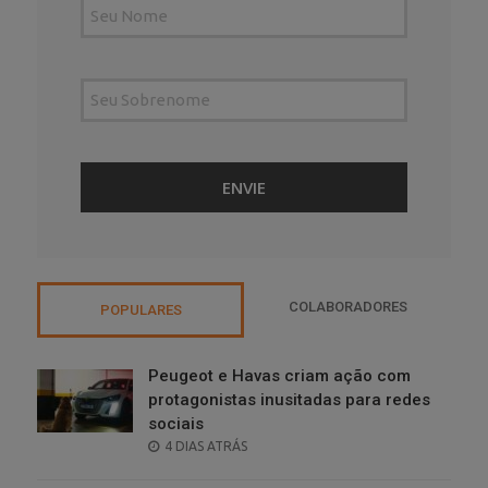
COLABORADORES
POPULARES
Peugeot e Havas criam ação com
protagonistas inusitadas para redes
sociais
POSTED
4 DIAS ATRÁS
ON