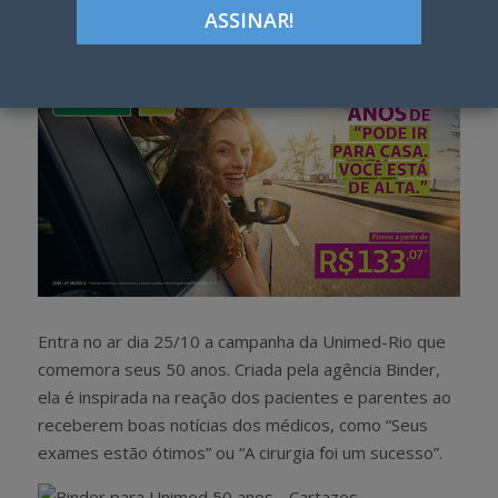
h
w
a
e
r
e
e
t
Entra no ar dia 25/10 a campanha da Unimed-Rio que
comemora seus 50 anos. Criada pela agência Binder,
ela é inspirada na reação dos pacientes e parentes ao
receberem boas notícias dos médicos, como “Seus
exames estão ótimos” ou “A cirurgia foi um sucesso”.