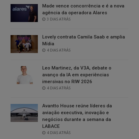
Made vence concorrência e é a nova
agência da operadora Alares
POSTED
3 DIAS ATRÁS
ON
Lovely contrata Camila Saab e amplia
Mídia
POSTED
4 DIAS ATRÁS
ON
Leo Martinez, da V3A, debate o
avanço da IA em experiências
imersivas no RIW 2026
POSTED
4 DIAS ATRÁS
ON
Avantto House reúne líderes da
aviação executiva, inovação e
negócios durante a semana da
LABACE
POSTED
4 DIAS ATRÁS
ON