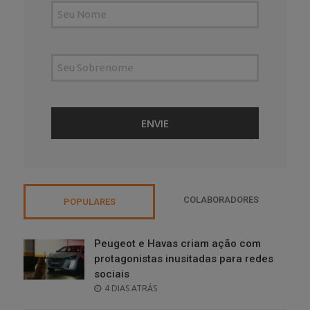
COLABORADORES
POPULARES
Peugeot e Havas criam ação com
protagonistas inusitadas para redes
sociais
POSTED
4 DIAS ATRÁS
ON