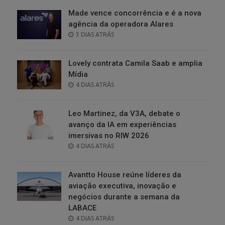
Made vence concorrência e é a nova
agência da operadora Alares
POSTED
3 DIAS ATRÁS
ON
Lovely contrata Camila Saab e amplia
Mídia
POSTED
4 DIAS ATRÁS
ON
Leo Martinez, da V3A, debate o
avanço da IA em experiências
imersivas no RIW 2026
POSTED
4 DIAS ATRÁS
ON
Avantto House reúne líderes da
aviação executiva, inovação e
negócios durante a semana da
LABACE
POSTED
4 DIAS ATRÁS