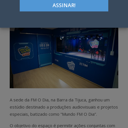
h
w
a
e
r
e
e
t
A sede da FM O Dia, na Barra da Tijuca, ganhou um
estúdio destinado a produções audiovisuais e projetos
especiais, batizado como “Mundo FM O Dia”.
O objetivo do espaço é permitir ações conjuntas com