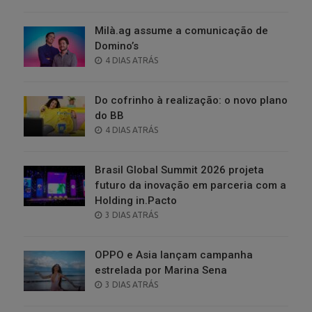
ON
Milà.ag assume a comunicação de
Domino’s
POSTED
4 DIAS ATRÁS
ON
Do cofrinho à realização: o novo plano
do BB
POSTED
4 DIAS ATRÁS
ON
Brasil Global Summit 2026 projeta
futuro da inovação em parceria com a
Holding in.Pacto
POSTED
3 DIAS ATRÁS
ON
OPPO e Asia lançam campanha
estrelada por Marina Sena
POSTED
3 DIAS ATRÁS
ON