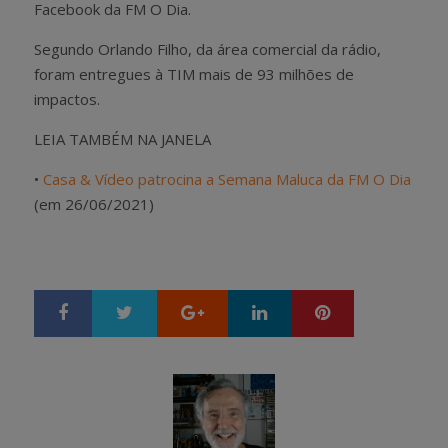
Facebook da FM O Dia.
Segundo Orlando Filho, da área comercial da rádio,
foram entregues à TIM mais de 93 milhões de
impactos.
LEIA TAMBÉM NA JANELA
•
Casa & Vídeo patrocina a Semana Maluca da FM O Dia
(em 26/06/2021)
Google+
LinkedIn
Pinterest
S
T
h
w
a
e
r
e
e
t