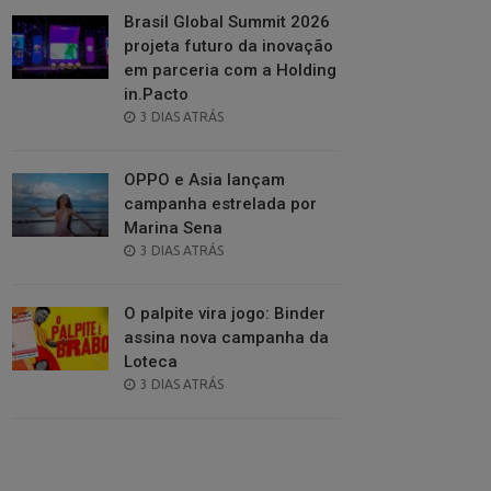
Brasil Global Summit 2026
projeta futuro da inovação
em parceria com a Holding
in.Pacto
POSTED
3 DIAS ATRÁS
ON
OPPO e Asia lançam
campanha estrelada por
Marina Sena
POSTED
3 DIAS ATRÁS
ON
O palpite vira jogo: Binder
assina nova campanha da
Loteca
POSTED
3 DIAS ATRÁS
ON