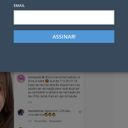
EMAIL
Google+
LinkedIn
Pinterest
tter