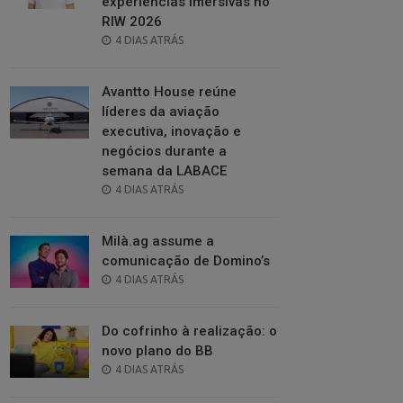
experiências imersivas no
RIW 2026
POSTED
4 DIAS ATRÁS
ON
Avantto House reúne
líderes da aviação
executiva, inovação e
negócios durante a
semana da LABACE
POSTED
4 DIAS ATRÁS
ON
Milà.ag assume a
comunicação de Domino’s
POSTED
4 DIAS ATRÁS
ON
Do cofrinho à realização: o
novo plano do BB
POSTED
4 DIAS ATRÁS
ON