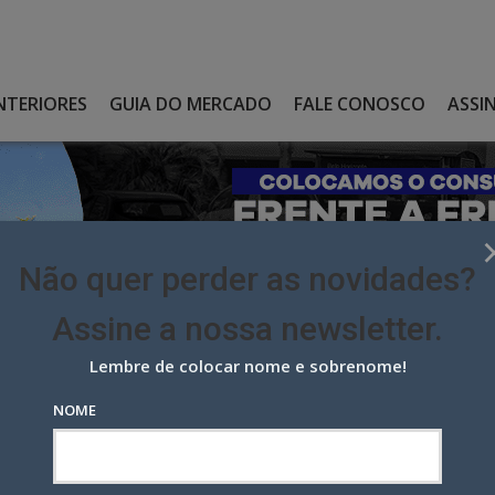
NTERIORES
GUIA DO MERCADO
FALE CONOSCO
ASSI
Não quer perder as novidades?
Assine a nossa newsletter.
Lembre de colocar nome e sobrenome!
TRAM NA CAMPANHA DE VACINAÇÃO DO MS
NOME
m na campanha de vacinação do