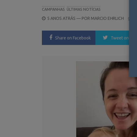
CAMPANHAS
ÚLTIMAS NOTÍCIAS
POSTED
5 ANOS ATRÁS
— POR
MARCIO EHRLICH
0
ON
Share
on Facebook
Tweet
on Twi