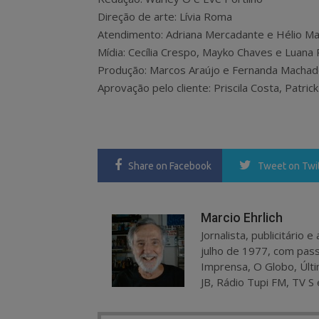
Direção de arte: Lívia Roma
Atendimento: Adriana Mercadante e Hélio M
Mídia: Cecília Crespo, Mayko Chaves e Luana
Produção: Marcos Araújo e Fernanda Macha
Aprovação pelo cliente: Priscila Costa, Patrick
Share
on Facebook
Tweet
on Twi
Marcio Ehrlich
Jornalista, publicitário
julho de 1977, com pass
Imprensa, O Globo, Últi
JB, Rádio Tupi FM, TV S 