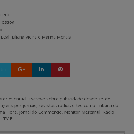
acedo
 Pessoa
do
 Leal, Juliana Vieira e Marina Morais
Google+
LinkedIn
Pinterest
tter
 e ator eventual. Escreve sobre publicidade desde 15 de
agens por jornais, revistas, rádios e tvs como Tribuna da
ma Hora, Jornal do Commercio, Monitor Mercantil, Rádio
e TV E.