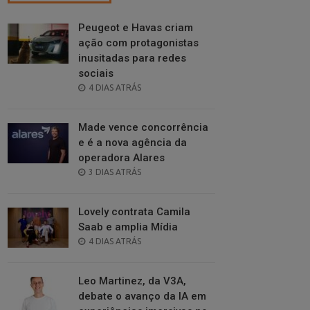
Peugeot e Havas criam
ação com protagonistas
inusitadas para redes
sociais
POSTED
4 DIAS ATRÁS
ON
Made vence concorrência
e é a nova agência da
operadora Alares
POSTED
3 DIAS ATRÁS
ON
Lovely contrata Camila
Saab e amplia Mídia
POSTED
4 DIAS ATRÁS
ON
Leo Martinez, da V3A,
debate o avanço da IA em