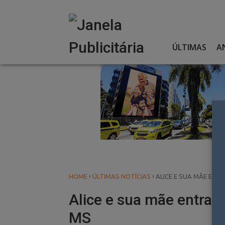
Skip
to
content
ÚLTIMAS
A
›
›
HOME
ÚLTIMAS NOTÍCIAS
ALICE E SUA MÃE EN
Alice e sua mãe entra
MS