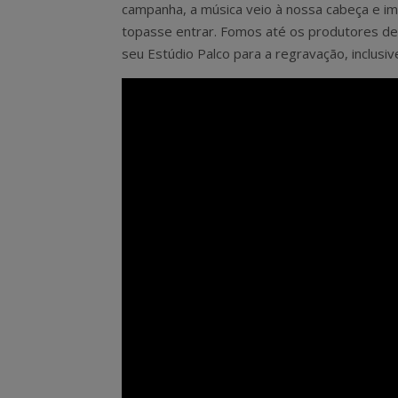
campanha, a música veio à nossa cabeça e im
topasse entrar. Fomos até os produtores de
seu Estúdio Palco para a regravação, inclusiv