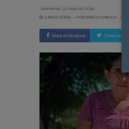
CAMPANHAS
ÚLTIMAS NOTÍCIAS
POSTED
5 ANOS ATRÁS
— POR
MARCIO EHRLICH
0
ON
Share
on Facebook
Tweet
on Twi