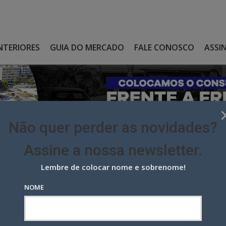
NTERIORES
GUIA DO MERCADO
FALE CONOSCO
ASSI
Não quer perder as novidades?
Assine a nossa newsletter.
Lembre de colocar nome e sobrenome!
A “TENHO SEDE” EM FILME DA AGÊNCIA QUINTAL
NOME
Tenho sede” em filme da agência