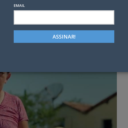
EMAIL
Google+
LinkedIn
Pinterest
tter