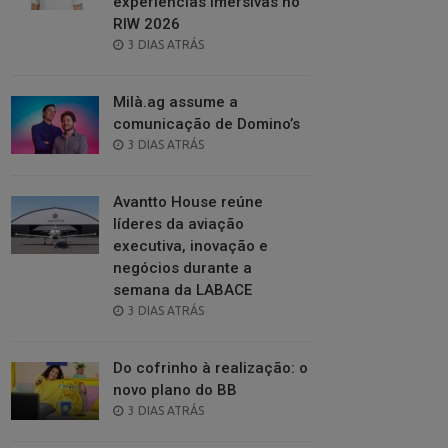
experiências imersivas no
RIW 2026
POSTED
3 DIAS ATRÁS
ON
Milà.ag assume a
comunicação de Domino’s
POSTED
3 DIAS ATRÁS
ON
Avantto House reúne
líderes da aviação
executiva, inovação e
negócios durante a
semana da LABACE
POSTED
3 DIAS ATRÁS
ON
Do cofrinho à realização: o
novo plano do BB
POSTED
3 DIAS ATRÁS
ON