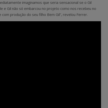
ediatamente imaginamos que seria sensacional se o Gil
le e Gil não só embarcou no projeto como nos recebeu no
e com produção do seu filho Bem Gil”, revelou Ferrer.