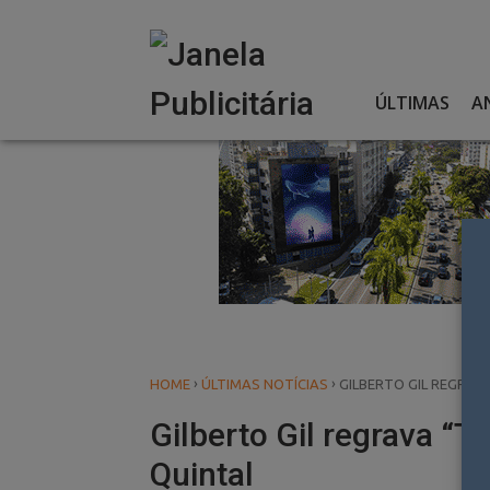
Skip
to
content
ÚLTIMAS
A
›
›
HOME
ÚLTIMAS NOTÍCIAS
GILBERTO GIL REGRAV
Gilberto Gil regrava “
Quintal