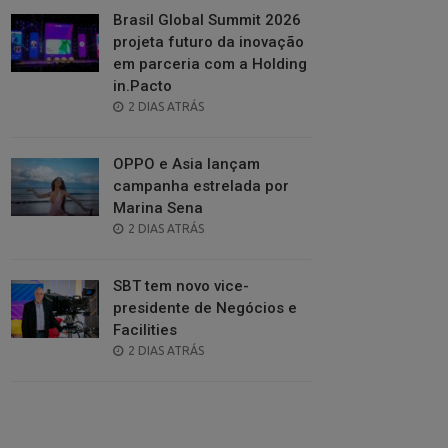
Brasil Global Summit 2026
projeta futuro da inovação
em parceria com a Holding
in.Pacto
POSTED
2 DIAS ATRÁS
ON
OPPO e Asia lançam
campanha estrelada por
Marina Sena
POSTED
2 DIAS ATRÁS
ON
SBT tem novo vice-
presidente de Negócios e
Facilities
POSTED
2 DIAS ATRÁS
ON