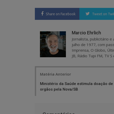
Share
on Facebook
Tweet
on Twi
Marcio Ehrlich
Jornalista, publicitário
julho de 1977, com pass
Imprensa, O Globo, Últi
JB, Rádio Tupi FM, TV S 
Post
Matéria Anterior
navigation
Ministério da Saúde estimula doação de
orgãos pela Nova/SB