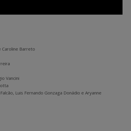
 Caroline Barreto
rreira
gio Vancini
Motta
a Falcão, Luis Fernando Gonzaga Donádio e Aryanne