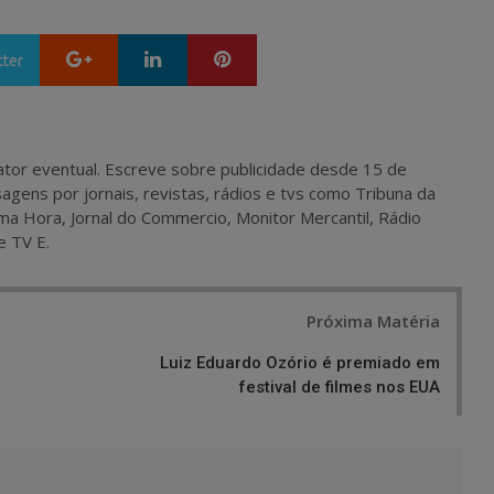
Google+
LinkedIn
Pinterest
tter
 e ator eventual. Escreve sobre publicidade desde 15 de
agens por jornais, revistas, rádios e tvs como Tribuna da
ma Hora, Jornal do Commercio, Monitor Mercantil, Rádio
e TV E.
Próxima Matéria
Luiz Eduardo Ozório é premiado em
festival de filmes nos EUA