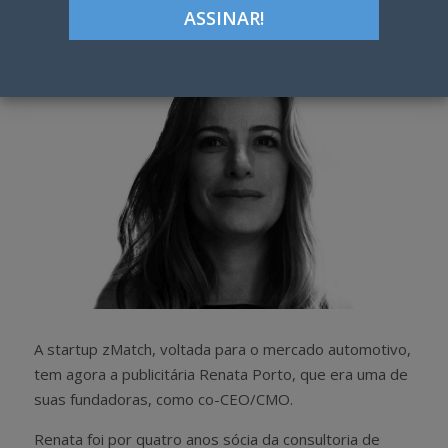
h
w
a
e
r
e
e
t
A startup zMatch, voltada para o mercado automotivo,
tem agora a publicitária Renata Porto, que era uma de
suas fundadoras, como co-CEO/CMO.
Renata foi por quatro anos sócia da consultoria de