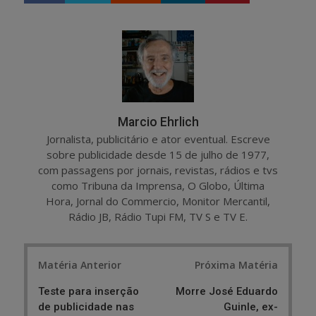
a
e
r
e
e
t
Marcio Ehrlich
Jornalista, publicitário e ator eventual. Escreve
sobre publicidade desde 15 de julho de 1977,
com passagens por jornais, revistas, rádios e tvs
como Tribuna da Imprensa, O Globo, Última
Hora, Jornal do Commercio, Monitor Mercantil,
Rádio JB, Rádio Tupi FM, TV S e TV E.
Post
Matéria Anterior
Próxima Matéria
navigation
Teste para inserção
Morre José Eduardo
de publicidade nas
Guinle, ex-