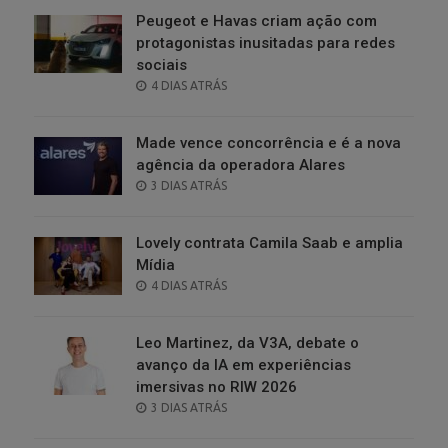
Peugeot e Havas criam ação com
protagonistas inusitadas para redes
sociais
POSTED
4 DIAS ATRÁS
ON
Made vence concorrência e é a nova
agência da operadora Alares
POSTED
3 DIAS ATRÁS
ON
Lovely contrata Camila Saab e amplia
Mídia
POSTED
4 DIAS ATRÁS
ON
Leo Martinez, da V3A, debate o
avanço da IA em experiências
imersivas no RIW 2026
POSTED
3 DIAS ATRÁS
ON