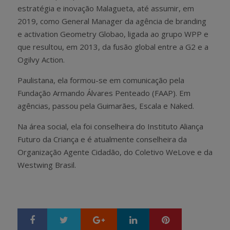
estratégia e inovação Malagueta, até assumir, em
2019, como General Manager da agência de branding
e activation Geometry Globao, ligada ao grupo WPP e
que resultou, em 2013, da fusão global entre a G2 e a
Ogilvy Action.
Paulistana, ela formou-se em comunicação pela
Fundação Armando Álvares Penteado (FAAP). Em
agências, passou pela Guimarães, Escala e Naked.
Na área social, ela foi conselheira do Instituto Aliança
Futuro da Criança e é atualmente conselheira da
Organização Agente Cidadão, do Coletivo WeLove e da
Westwing Brasil.
Google+
LinkedIn
Pinterest
S
T
h
w