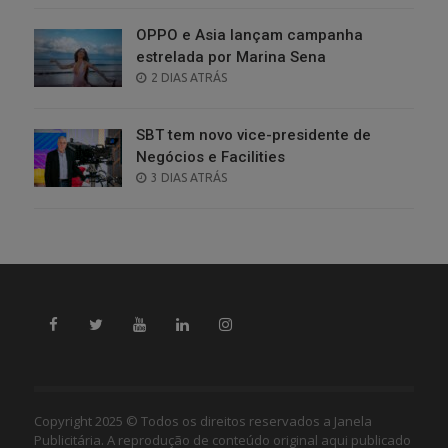
OPPO e Asia lançam campanha
estrelada por Marina Sena
POSTED
2 DIAS ATRÁS
ON
SBT tem novo vice-presidente de
Negócios e Facilities
POSTED
3 DIAS ATRÁS
ON
Copyright 2025 © Todos os direitos reservados a Janela
Publicitária. A reprodução de conteúdo original aqui publicado