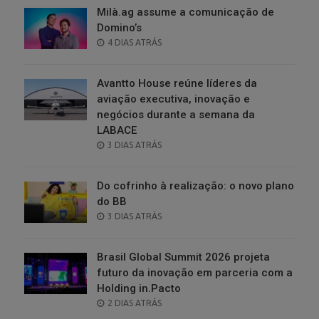
Milà.ag assume a comunicação de
Domino’s
POSTED
4 DIAS ATRÁS
ON
Avantto House reúne líderes da
aviação executiva, inovação e
negócios durante a semana da
LABACE
POSTED
3 DIAS ATRÁS
ON
Do cofrinho à realização: o novo plano
do BB
POSTED
3 DIAS ATRÁS
ON
Brasil Global Summit 2026 projeta
futuro da inovação em parceria com a
Holding in.Pacto
POSTED
2 DIAS ATRÁS
ON