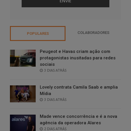
COLABORADORES
POPULARES
Peugeot e Havas criam ação com
protagonistas inusitadas para redes
sociais
POSTED
3 DIAS ATRÁS
ON
Lovely contrata Camila Saab e amplia
Mídia
POSTED
3 DIAS ATRÁS
ON
Made vence concorrência e é a nova
agência da operadora Alares
POSTED
2 DIAS ATRÁS