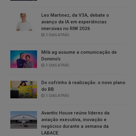
ON
Leo Martinez, da V3A, debate o
avanço da IA em experiências
imersivas no RIW 2026
POSTED
3 DIAS ATRÁS
ON
Milà.ag assume a comunicação de
Domino’s
POSTED
3 DIAS ATRÁS
ON
Do cofrinho à realização: o novo plano
do BB
POSTED
3 DIAS ATRÁS
ON
Avantto House reúne líderes da
aviação executiva, inovação e
negócios durante a semana da
LABACE