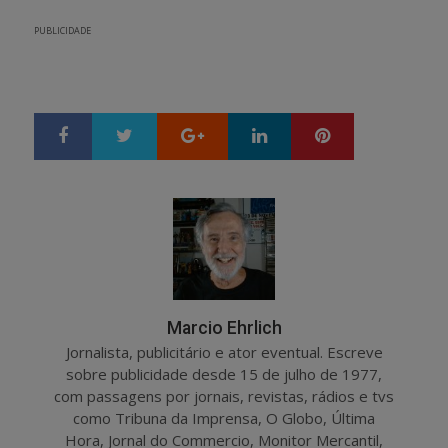
PUBLICIDADE
Google+
LinkedIn
Pinterest
S
T
h
w
a
e
r
e
e
t
Marcio Ehrlich
Jornalista, publicitário e ator eventual. Escreve
sobre publicidade desde 15 de julho de 1977,
com passagens por jornais, revistas, rádios e tvs
como Tribuna da Imprensa, O Globo, Última
Hora, Jornal do Commercio, Monitor Mercantil,