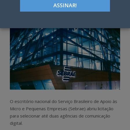
h
w
a
e
r
e
e
t
O escritório nacional do Serviço Brasileiro de Apoio às
Micro e Pequenas Empresas (Sebrae) abriu licitação
para selecionar até duas agências de comunicação
digital.