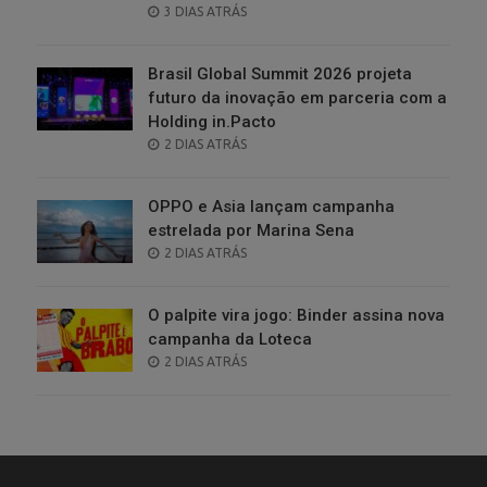
POSTED
3 DIAS ATRÁS
ON
Brasil Global Summit 2026 projeta
futuro da inovação em parceria com a
Holding in.Pacto
POSTED
2 DIAS ATRÁS
ON
OPPO e Asia lançam campanha
estrelada por Marina Sena
POSTED
2 DIAS ATRÁS
ON
O palpite vira jogo: Binder assina nova
campanha da Loteca
POSTED
2 DIAS ATRÁS
ON