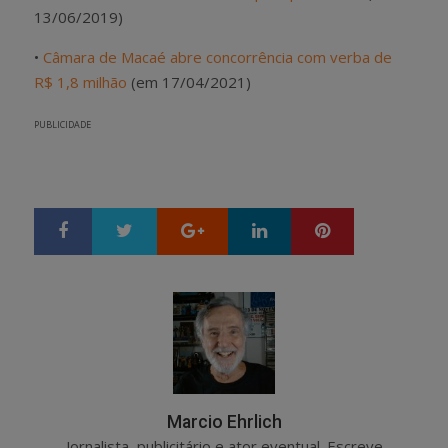
13/06/2019)
•
Câmara de Macaé abre concorrência com verba de
R$ 1,8 milhão
(em 17/04/2021)
PUBLICIDADE
Google+
LinkedIn
Pinterest
S
T
h
w
a
e
r
e
e
t
Marcio Ehrlich
Jornalista, publicitário e ator eventual. Escreve