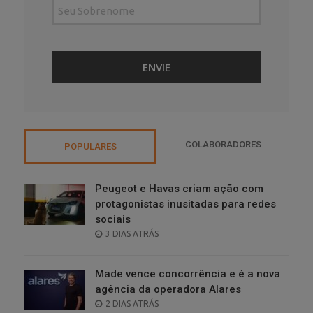
COLABORADORES
POPULARES
Peugeot e Havas criam ação com
protagonistas inusitadas para redes
sociais
POSTED
3 DIAS ATRÁS
ON
Made vence concorrência e é a nova
agência da operadora Alares
POSTED
2 DIAS ATRÁS