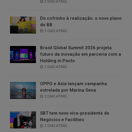
POSTED
3 DIAS ATRÁS
ON
Do cofrinho à realização: o novo plano
do BB
POSTED
3 DIAS ATRÁS
ON
Brasil Global Summit 2026 projeta
futuro da inovação em parceria com a
Holding in.Pacto
POSTED
2 DIAS ATRÁS
ON
OPPO e Asia lançam campanha
estrelada por Marina Sena
POSTED
2 DIAS ATRÁS
ON
SBT tem novo vice-presidente de
Negócios e Facilities
POSTED
2 DIAS ATRÁS
ON