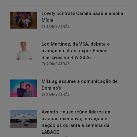
ON
Lovely contrata Camila Saab e amplia
Mídia
POSTED
3 DIAS ATRÁS
ON
Leo Martinez, da V3A, debate o
avanço da IA em experiências
imersivas no RIW 2026
POSTED
3 DIAS ATRÁS
ON
Milà.ag assume a comunicação de
Domino’s
POSTED
3 DIAS ATRÁS
ON
Avantto House reúne líderes da
aviação executiva, inovação e
negócios durante a semana da
LABACE