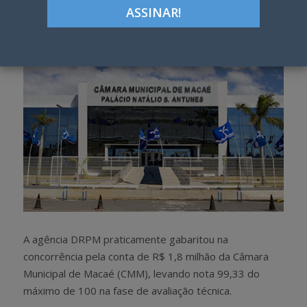
h
w
a
e
r
e
e
t
A agência DRPM praticamente gabaritou na
concorrência pela conta de R$ 1,8 milhão da Câmara
Municipal de Macaé (CMM), levando nota 99,33 do
máximo de 100 na fase de avaliação técnica.