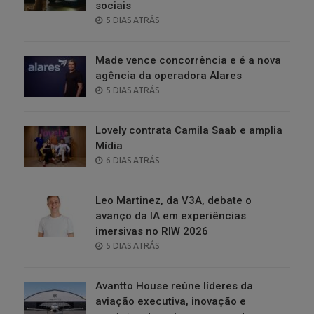
sociais
POSTED
5 DIAS ATRÁS
ON
Made vence concorrência e é a nova
agência da operadora Alares
POSTED
5 DIAS ATRÁS
ON
Lovely contrata Camila Saab e amplia
Mídia
POSTED
6 DIAS ATRÁS
ON
Leo Martinez, da V3A, debate o
avanço da IA em experiências
imersivas no RIW 2026
POSTED
5 DIAS ATRÁS
ON
Avantto House reúne líderes da
aviação executiva, inovação e