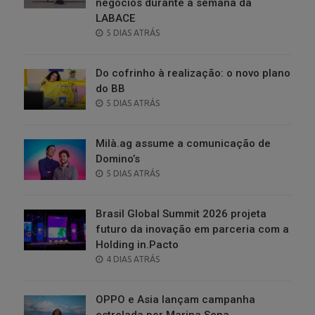
negócios durante a semana da
LABACE
POSTED
5 DIAS ATRÁS
ON
Do cofrinho à realização: o novo plano
do BB
POSTED
5 DIAS ATRÁS
ON
Milà.ag assume a comunicação de
Domino’s
POSTED
5 DIAS ATRÁS
ON
Brasil Global Summit 2026 projeta
futuro da inovação em parceria com a
Holding in.Pacto
POSTED
4 DIAS ATRÁS
ON
OPPO e Asia lançam campanha
estrelada por Marina Sena