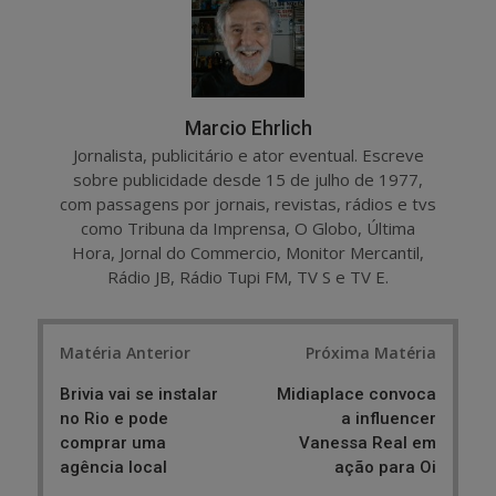
e
t
Marcio Ehrlich
Jornalista, publicitário e ator eventual. Escreve
sobre publicidade desde 15 de julho de 1977,
com passagens por jornais, revistas, rádios e tvs
como Tribuna da Imprensa, O Globo, Última
Hora, Jornal do Commercio, Monitor Mercantil,
Rádio JB, Rádio Tupi FM, TV S e TV E.
Post
Matéria Anterior
Próxima Matéria
navigation
Brivia vai se instalar
Midiaplace convoca
no Rio e pode
a influencer
comprar uma
Vanessa Real em
agência local
ação para Oi