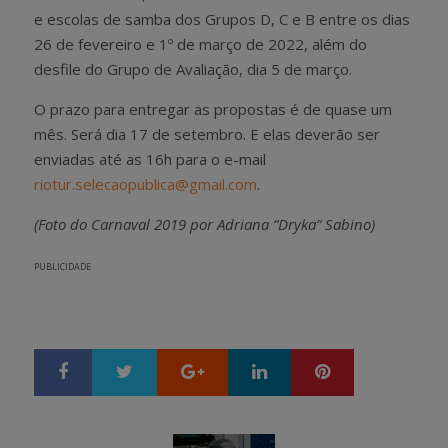
e escolas de samba dos Grupos D, C e B entre os dias
26 de fevereiro e 1º de março de 2022, além do
desfile do Grupo de Avaliação, dia 5 de março.
O prazo para entregar as propostas é de quase um
mês. Será dia 17 de setembro. E elas deverão ser
enviadas até as 16h para o e-mail
riotur.selecaopublica@gmail.com
.
(Foto do Carnaval 2019 por Adriana “Dryka” Sabino)
PUBLICIDADE
Google+
LinkedIn
Pinterest
S
T
h
w
a
e
r
e