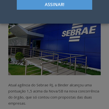
h
w
a
e
r
e
e
t
Atual agência do Sebrae RJ, a Binder alcançou uma
pontuação 1,5 acima da Nova/SB na nova concorrência
do órgão, que só contou com propostas das duas
empresas.