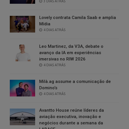
POSTED
3 DIAS ATRÁS
ON
Lovely contrata Camila Saab e amplia
Mídia
POSTED
4 DIAS ATRÁS
ON
Leo Martinez, da V3A, debate o
avanço da IA em experiências
imersivas no RIW 2026
POSTED
4 DIAS ATRÁS
ON
Milà.ag assume a comunicação de
Domino’s
POSTED
4 DIAS ATRÁS
ON
Avantto House reúne líderes da
aviação executiva, inovação e
negócios durante a semana da