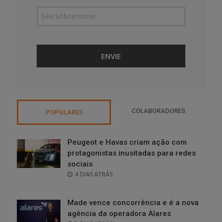
COLABORADORES
POPULARES
Peugeot e Havas criam ação com
protagonistas inusitadas para redes
sociais
POSTED
4 DIAS ATRÁS
ON
Made vence concorrência e é a nova
agência da operadora Alares