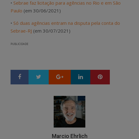
•
Sebrae faz licitação para agências no Rio e em São
Paulo
(em 30/06/2021)
•
Só duas agências entram na disputa pela conta do
Sebrae-RJ
(em 30/07/2021)
PUBLICIDADE
Google+
LinkedIn
Pinterest
S
T
h
w
a
e
r
e
e
t
Marcio Ehrlich