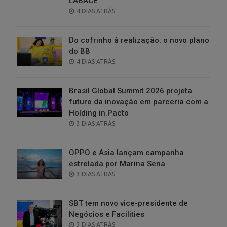
LABACE
POSTED
4 DIAS ATRÁS
ON
Do cofrinho à realização: o novo plano
do BB
POSTED
4 DIAS ATRÁS
ON
Brasil Global Summit 2026 projeta
futuro da inovação em parceria com a
Holding in.Pacto
POSTED
3 DIAS ATRÁS
ON
OPPO e Asia lançam campanha
estrelada por Marina Sena
POSTED
3 DIAS ATRÁS
ON
SBT tem novo vice-presidente de
Negócios e Facilities
POSTED
3 DIAS ATRÁS