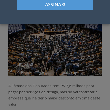
h
w
a
e
r
e
e
t
A Câmara dos Deputados tem R$ 7,6 milhões para
pagar por serviços de design, mas só vai contratar a
empresa que lhe der o maior desconto em cima deste
valor.