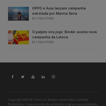
OPPO e Asia lançam campanha
estrelada por Marina Sena
POSTED
3 DIAS ATRÁS
ON
O palpite vira jogo: Binder assina nova
campanha da Loteca
POSTED
3 DIAS ATRÁS
ON
Copyright 2025 © Todos os direitos reservados a Janela
Publicitária. A reprodução de conteúdo original aqui publicado