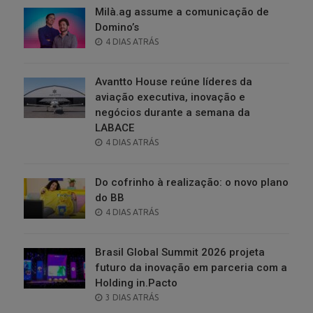
Milà.ag assume a comunicação de
Domino’s
POSTED
4 DIAS ATRÁS
ON
Avantto House reúne líderes da
aviação executiva, inovação e
negócios durante a semana da
LABACE
POSTED
4 DIAS ATRÁS
ON
Do cofrinho à realização: o novo plano
do BB
POSTED
4 DIAS ATRÁS
ON
Brasil Global Summit 2026 projeta
futuro da inovação em parceria com a
Holding in.Pacto
POSTED
3 DIAS ATRÁS
ON