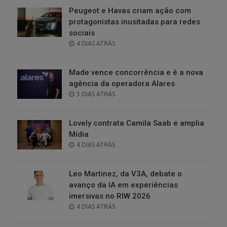
Peugeot e Havas criam ação com
protagonistas inusitadas para redes
sociais
POSTED
4 DIAS ATRÁS
ON
Made vence concorrência e é a nova
agência da operadora Alares
POSTED
3 DIAS ATRÁS
ON
Lovely contrata Camila Saab e amplia
Mídia
POSTED
4 DIAS ATRÁS
ON
Leo Martinez, da V3A, debate o
avanço da IA em experiências
imersivas no RIW 2026
POSTED
4 DIAS ATRÁS
ON