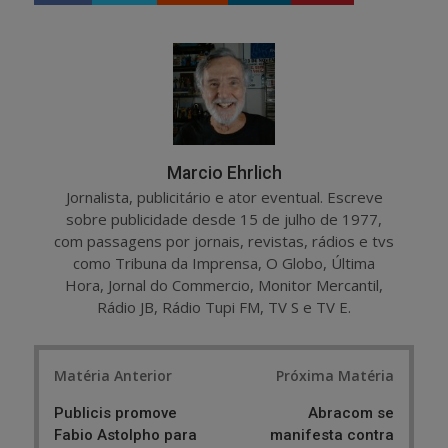
a
e
r
e
e
t
Marcio Ehrlich
Jornalista, publicitário e ator eventual. Escreve
sobre publicidade desde 15 de julho de 1977,
com passagens por jornais, revistas, rádios e tvs
como Tribuna da Imprensa, O Globo, Última
Hora, Jornal do Commercio, Monitor Mercantil,
Rádio JB, Rádio Tupi FM, TV S e TV E.
Post
Matéria Anterior
Próxima Matéria
navigation
Publicis promove
Abracom se
Fabio Astolpho para
manifesta contra