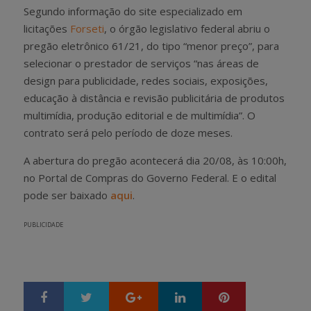
Segundo informação do site especializado em
licitações
Forseti
, o órgão legislativo federal abriu o
pregão eletrônico 61/21, do tipo “menor preço”, para
selecionar o prestador de serviços “nas áreas de
design para publicidade, redes sociais, exposições,
educação à distância e revisão publicitária de produtos
multimídia, produção editorial e de multimídia”. O
contrato será pelo período de doze meses.
A abertura do pregão acontecerá dia 20/08, às 10:00h,
no Portal de Compras do Governo Federal. E o edital
pode ser baixado
aqui
.
PUBLICIDADE
Google+
LinkedIn
Pinterest
S
T
h
w