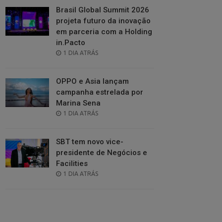
Brasil Global Summit 2026
projeta futuro da inovação
em parceria com a Holding
in.Pacto
POSTED
1 DIA ATRÁS
ON
OPPO e Asia lançam
campanha estrelada por
Marina Sena
POSTED
1 DIA ATRÁS
ON
SBT tem novo vice-
presidente de Negócios e
Facilities
POSTED
1 DIA ATRÁS
ON