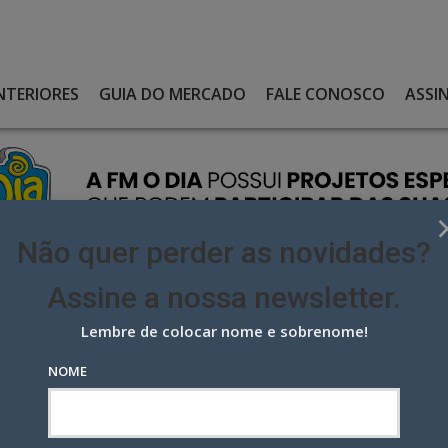
NTERIORES
GUIA DO MERCADO
FALE CONOSCO
ASSI
Não quer perder as novidades?
Assine a nossa newsletter.
Lembre de colocar nome e sobrenome!
A A PROCURAR QUEM FARÁ O RÉVEILLON DE 2022
NOME
 procurar quem fará o