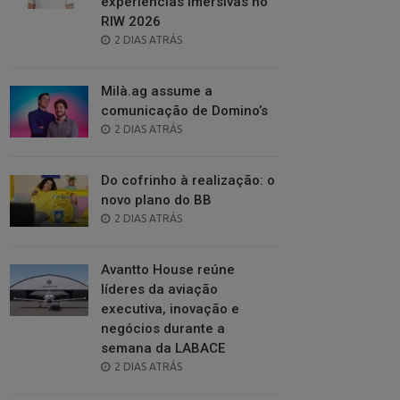
experiências imersivas no
RIW 2026
POSTED
2 DIAS ATRÁS
ON
Milà.ag assume a
comunicação de Domino’s
POSTED
2 DIAS ATRÁS
ON
Do cofrinho à realização: o
novo plano do BB
POSTED
2 DIAS ATRÁS
ON
Avantto House reúne
líderes da aviação
executiva, inovação e
negócios durante a
semana da LABACE
POSTED
2 DIAS ATRÁS
ON