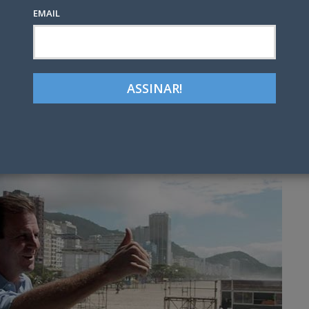
EMAIL
Google+
LinkedIn
Pinterest
tter