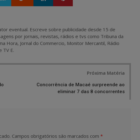
 e ator eventual. Escreve sobre publicidade desde 15 de
agens por jornais, revistas, rádios e tvs como Tribuna da
ma Hora, Jornal do Commercio, Monitor Mercantil, Rádio
e TV E.
Próxima Matéria
do
Concorrência de Macaé surpreende ao
eliminar 7 das 8 concorrentes
cado.
Campos obrigatórios são marcados com
*