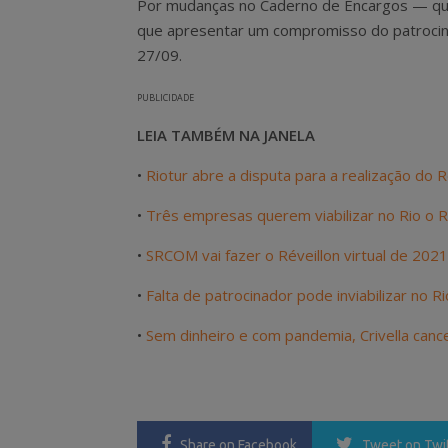
Por mudanças no Caderno de Encargos — que
que apresentar um compromisso do patrocina
27/09.
PUBLICIDADE
LEIA TAMBÉM NA JANELA
•
Riotur abre a disputa para a realização do 
•
Três empresas querem viabilizar no Rio o Ré
•
SRCOM vai fazer o Réveillon virtual de 2021
•
Falta de patrocinador pode inviabilizar no Rio
•
Sem dinheiro e com pandemia, Crivella cance
Share
on Facebook
Tweet
on Twi