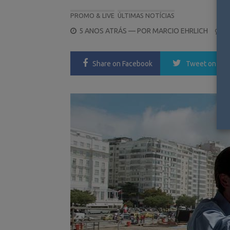
PROMO & LIVE
ÚLTIMAS NOTÍCIAS
POSTED
5 ANOS ATRÁS
— POR
MARCIO EHRLICH
0
ON
Share
on Facebook
Tweet
on Twi