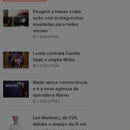
Peugeot e Havas criam
ação com protagonistas
inusitadas para redes
sociais
POSTED
2 DIAS ATRÁS
ON
Lovely contrata Camila
Saab e amplia Mídia
POSTED
3 DIAS ATRÁS
ON
Made vence concorrência
e é a nova agência da
operadora Alares
POSTED
2 DIAS ATRÁS
ON
Leo Martinez, da V3A,
debate o avanço da IA em