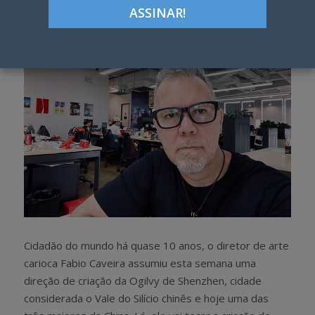
h
w
a
e
r
e
e
t
Cidadão do mundo há quase 10 anos, o diretor de arte
carioca Fabio Caveira assumiu esta semana uma
direção de criação da Ogilvy de Shenzhen, cidade
considerada o Vale do Silício chinês e hoje uma das