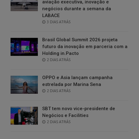
aviação executiva, inovação e
negócios durante a semana da
LABACE
POSTED
3 DIAS ATRÁS
ON
Brasil Global Summit 2026 projeta
futuro da inovação em parceria com a
Holding in.Pacto
POSTED
2 DIAS ATRÁS
ON
OPPO e Asia lançam campanha
estrelada por Marina Sena
POSTED
2 DIAS ATRÁS
ON
SBT tem novo vice-presidente de
Negócios e Facilities
POSTED
2 DIAS ATRÁS
ON