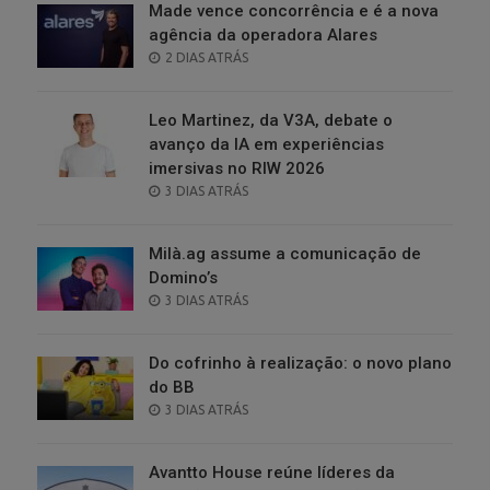
Made vence concorrência e é a nova
agência da operadora Alares
POSTED
2 DIAS ATRÁS
ON
Leo Martinez, da V3A, debate o
avanço da IA em experiências
imersivas no RIW 2026
POSTED
3 DIAS ATRÁS
ON
Milà.ag assume a comunicação de
Domino’s
POSTED
3 DIAS ATRÁS
ON
Do cofrinho à realização: o novo plano
do BB
POSTED
3 DIAS ATRÁS
ON
Avantto House reúne líderes da