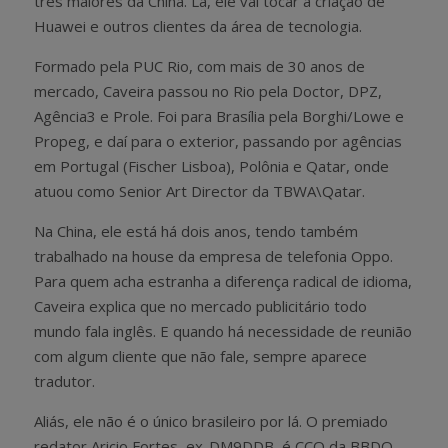
três maiores da China. Lá, ele vai tocar a criação de
Huawei e outros clientes da área de tecnologia.
Formado pela PUC Rio, com mais de 30 anos de
mercado, Caveira passou no Rio pela Doctor, DPZ,
Agência3 e Prole. Foi para Brasília pela Borghi/Lowe e
Propeg, e daí para o exterior, passando por agências
em Portugal (Fischer Lisboa), Polônia e Qatar, onde
atuou como Senior Art Director da TBWA\Qatar.
Na China, ele está há dois anos, tendo também
trabalhado na house da empresa de telefonia Oppo.
Para quem acha estranha a diferença radical de idioma,
Caveira explica que no mercado publicitário todo
mundo fala inglês. E quando há necessidade de reunião
com algum cliente que não fale, sempre aparece
tradutor.
Aliás, ele não é o único brasileiro por lá. O premiado
redator Aricio Fortes, ex-DM9DDB, é CCO da BBDO