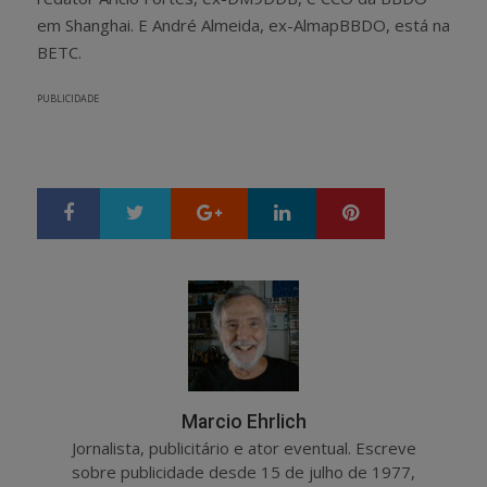
em Shanghai. E André Almeida, ex-AlmapBBDO, está na
BETC.
PUBLICIDADE
Google+
LinkedIn
Pinterest
S
T
h
w
a
e
r
e
e
t
Marcio Ehrlich
Jornalista, publicitário e ator eventual. Escreve
sobre publicidade desde 15 de julho de 1977,