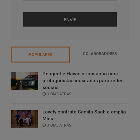
COLABORADORES
POPULARES
Peugeot e Havas criam ação com
protagonistas inusitadas para redes
sociais
POSTED
3 DIAS ATRÁS
ON
Lovely contrata Camila Saab e amplia
Mídia
POSTED
3 DIAS ATRÁS
ON