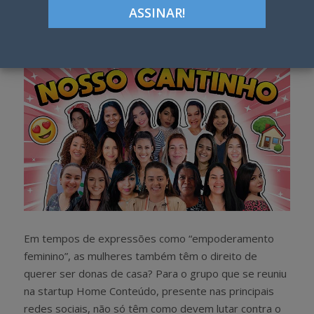
Google+
LinkedIn
Pinterest
S
T
h
w
a
e
r
e
e
t
Em tempos de expressões como “empoderamento
feminino”, as mulheres também têm o direito de
querer ser donas de casa? Para o grupo que se reuniu
na startup Home Conteúdo, presente nas principais
redes sociais, não só têm como devem lutar contra o