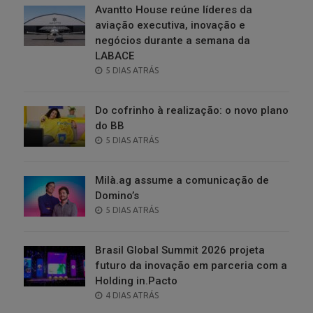
Avantto House reúne líderes da
aviação executiva, inovação e
negócios durante a semana da
LABACE
POSTED
5 DIAS ATRÁS
ON
Do cofrinho à realização: o novo plano
do BB
POSTED
5 DIAS ATRÁS
ON
Milà.ag assume a comunicação de
Domino’s
POSTED
5 DIAS ATRÁS
ON
Brasil Global Summit 2026 projeta
futuro da inovação em parceria com a
Holding in.Pacto
POSTED
4 DIAS ATRÁS
ON