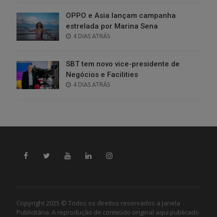
OPPO e Asia lançam campanha
estrelada por Marina Sena
POSTED
4 DIAS ATRÁS
ON
SBT tem novo vice-presidente de
Negócios e Facilities
POSTED
4 DIAS ATRÁS
ON
Copyright 2025 © Todos os direitos reservados a Janela
Publicitária. A reprodução de conteúdo original aqui publicado