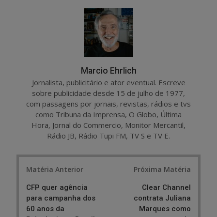
r
e
e
t
Marcio Ehrlich
Jornalista, publicitário e ator eventual. Escreve
sobre publicidade desde 15 de julho de 1977,
com passagens por jornais, revistas, rádios e tvs
como Tribuna da Imprensa, O Globo, Última
Hora, Jornal do Commercio, Monitor Mercantil,
Rádio JB, Rádio Tupi FM, TV S e TV E.
Post
Matéria Anterior
Próxima Matéria
navigation
CFP quer agência
Clear Channel
para campanha dos
contrata Juliana
60 anos da
Marques como