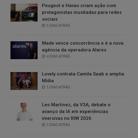
Peugeot e Havas criam ação com
protagonistas inusitadas para redes
sociais
POSTED
5 DIAS ATRÁS
ON
Made vence concorrência e é a nova
agência da operadora Alares
POSTED
4 DIAS ATRÁS
ON
Lovely contrata Camila Saab e amplia
Mídia
POSTED
5 DIAS ATRÁS
ON
Leo Martinez, da V3A, debate o
avanço da IA em experiências
imersivas no RIW 2026
POSTED
5 DIAS ATRÁS
ON