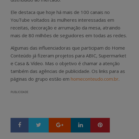
Ele destaca que hoje há mais de 100 canais no
YouTube voltados às mulheres interessadas em
receitas, decoração e arrumação da mesa, atraindo
mais de 80 milhões de seguidores em todas as redes.
Algumas das influenciadoras que participam do Home
Conteúdo já fizeram projetos para ABIC, Supermarket
e Casa & Vídeo. Mas o objetivo é chamar a atenção
também das agências de publicidade. Os links para as
páginas do grupo estão em
homeconteudo.com.br
.
PUBLICIDADE
Google+
LinkedIn
Pinterest
S
T
h
w
a
e