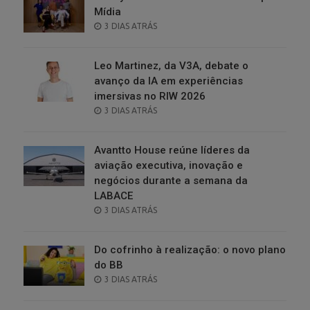
Mídia
POSTED
3 DIAS ATRÁS
ON
Leo Martinez, da V3A, debate o
avanço da IA em experiências
imersivas no RIW 2026
POSTED
3 DIAS ATRÁS
ON
Avantto House reúne líderes da
aviação executiva, inovação e
negócios durante a semana da
LABACE
POSTED
3 DIAS ATRÁS
ON
Do cofrinho à realização: o novo plano
do BB
POSTED
3 DIAS ATRÁS
ON