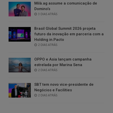
Milà.ag assume a comunicação de
Domino’s
POSTED
3 DIAS ATRÁS
ON
Brasil Global Summit 2026 projeta
futuro da inovação em parceria com a
Holding in.Pacto
POSTED
2 DIAS ATRÁS
ON
OPPO e Asia lançam campanha
estrelada por Marina Sena
POSTED
2 DIAS ATRÁS
ON
SBT tem novo vice-presidente de
Negócios e Facilities
POSTED
2 DIAS ATRÁS
ON