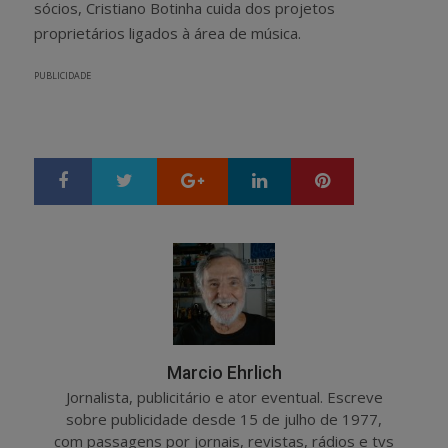
sócios, Cristiano Botinha cuida dos projetos
proprietários ligados à área de música.
PUBLICIDADE
Google+
LinkedIn
Pinterest
S
T
h
w
a
e
r
e
e
t
Marcio Ehrlich
Jornalista, publicitário e ator eventual. Escreve
sobre publicidade desde 15 de julho de 1977,
com passagens por jornais, revistas, rádios e tvs