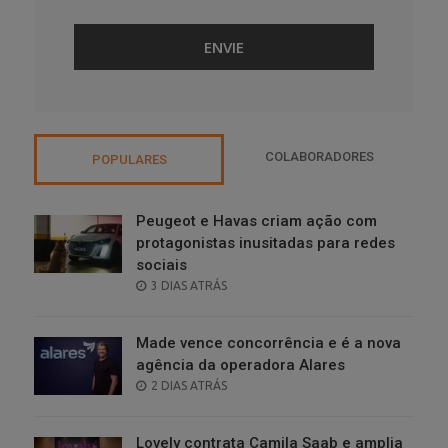
COLABORADORES
POPULARES
Peugeot e Havas criam ação com
protagonistas inusitadas para redes
sociais
POSTED
3 DIAS ATRÁS
ON
Made vence concorrência e é a nova
agência da operadora Alares
POSTED
2 DIAS ATRÁS
ON
Lovely contrata Camila Saab e amplia