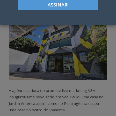
h
w
a
e
r
e
e
t
A agência carioca de promo e live marketing V3A
inaugurou uma nova sede em São Paulo, uma casa no
Jardim América assim como no Rio a agência ocupa
uma casa no bairro de Ipanema.