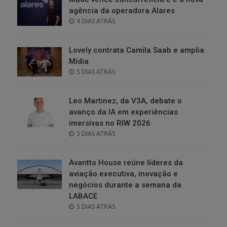
agência da operadora Alares
POSTED
4 DIAS ATRÁS
ON
Lovely contrata Camila Saab e amplia
Mídia
POSTED
5 DIAS ATRÁS
ON
Leo Martinez, da V3A, debate o
avanço da IA em experiências
imersivas no RIW 2026
POSTED
5 DIAS ATRÁS
ON
Avantto House reúne líderes da
aviação executiva, inovação e
negócios durante a semana da
LABACE
POSTED
5 DIAS ATRÁS
ON