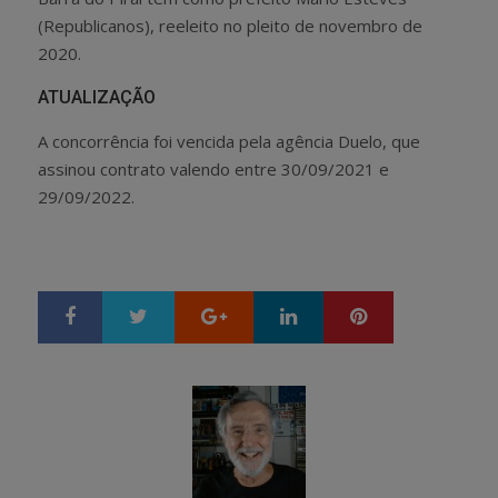
(Republicanos), reeleito no pleito de novembro de
2020.
ATUALIZAÇÃO
A concorrência foi vencida pela agência Duelo, que
assinou contrato valendo entre 30/09/2021 e
29/09/2022.
Google+
LinkedIn
Pinterest
S
T
h
w
a
e
r
e
e
t