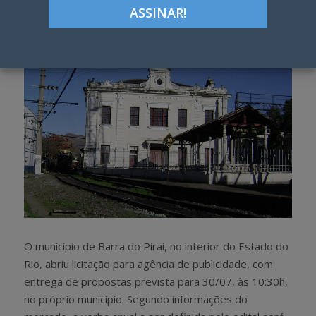
h
w
a
e
r
e
e
t
O município de Barra do Piraí, no interior do Estado do
Rio, abriu licitação para agência de publicidade, com
entrega de propostas prevista para 30/07, às 10:30h,
no próprio município. Segundo informações do