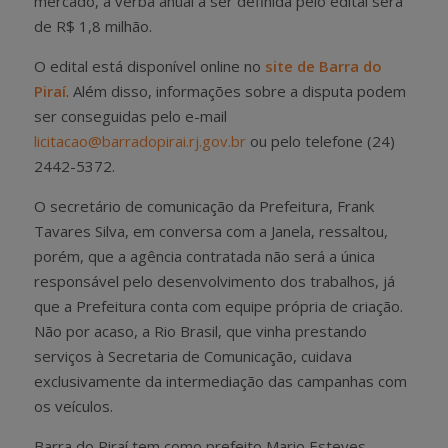
mercado, a verba anual a ser definida pelo edital será
de R$ 1,8 milhão.
O edital está disponível online no
site de Barra do
Piraí
. Além disso, informações sobre a disputa podem
ser conseguidas pelo e-mail
licitacao@barradopirai.rj.gov.br
ou pelo telefone (24)
2442-5372.
O secretário de comunicação da Prefeitura, Frank
Tavares Silva, em conversa com a Janela, ressaltou,
porém, que a agência contratada não será a única
responsável pelo desenvolvimento dos trabalhos, já
que a Prefeitura conta com equipe própria de criação.
Não por acaso, a Rio Brasil, que vinha prestando
serviços à Secretaria de Comunicação, cuidava
exclusivamente da intermediação das campanhas com
os veículos.
Barra do Piraí tem como prefeito Mario Esteves