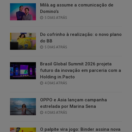
Milà.ag assume a comunicação de
Domino’s
POSTED
5 DIAS ATRÁS
ON
Do cofrinho à realização: o novo plano
do BB
POSTED
5 DIAS ATRÁS
ON
Brasil Global Summit 2026 projeta
futuro da inovação em parceria com a
Holding in.Pacto
POSTED
4 DIAS ATRÁS
ON
OPPO e Asia lançam campanha
estrelada por Marina Sena
POSTED
4 DIAS ATRÁS
ON
O palpite vira jogo: Binder assina nova