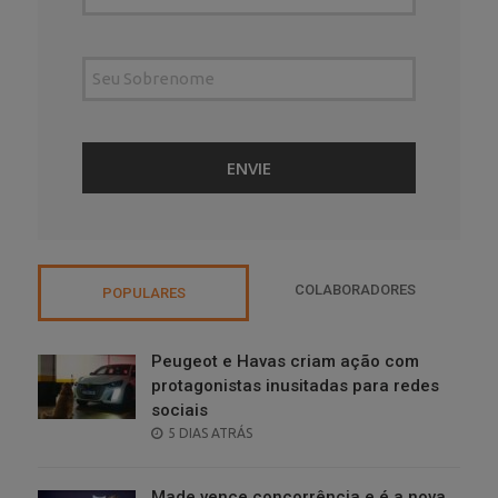
COLABORADORES
POPULARES
Peugeot e Havas criam ação com
protagonistas inusitadas para redes
sociais
POSTED
5 DIAS ATRÁS
ON
Made vence concorrência e é a nova