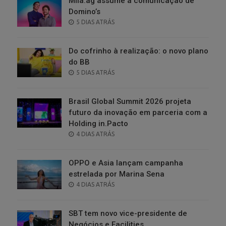
Milà.ag assume a comunicação de
Domino’s
POSTED
5 DIAS ATRÁS
ON
Do cofrinho à realização: o novo plano
do BB
POSTED
5 DIAS ATRÁS
ON
Brasil Global Summit 2026 projeta
futuro da inovação em parceria com a
Holding in.Pacto
POSTED
4 DIAS ATRÁS
ON
OPPO e Asia lançam campanha
estrelada por Marina Sena
POSTED
4 DIAS ATRÁS
ON
SBT tem novo vice-presidente de
Negócios e Facilities