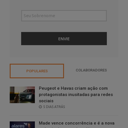
COLABORADORES
POPULARES
Peugeot e Havas criam ação com
protagonistas inusitadas para redes
sociais
POSTED
5 DIAS ATRÁS
ON
Made vence concorrência e é a nova