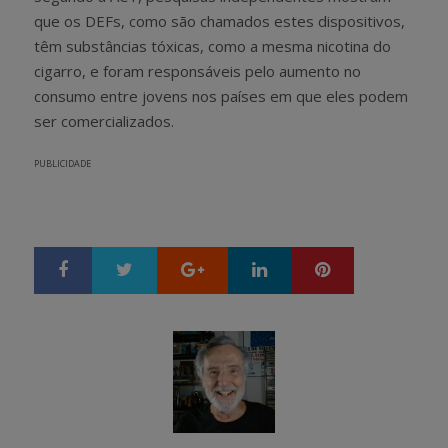
que os DEFs, como são chamados estes dispositivos,
têm substâncias tóxicas, como a mesma nicotina do
cigarro, e foram responsáveis pelo aumento no
consumo entre jovens nos países em que eles podem
ser comercializados.
PUBLICIDADE
Google+
LinkedIn
Pinterest
S
T
h
w
a
e
r
e
e
t