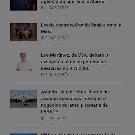
agência da operadora Alares
POSTED
4 DIAS ATRÁS
ON
Lovely contrata Camila Saab e amplia
Mídia
POSTED
5 DIAS ATRÁS
ON
Leo Martinez, da V3A, debate o
avanço da IA em experiências
imersivas no RIW 2026
POSTED
5 DIAS ATRÁS
ON
Avantto House reúne líderes da
aviação executiva, inovação e
negócios durante a semana da
LABACE
POSTED
5 DIAS ATRÁS
ON