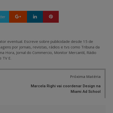
Google+
LinkedIn
Pinterest
tter
 e ator eventual. Escreve sobre publicidade desde 15 de
agens por jornais, revistas, rádios e tvs como Tribuna da
ma Hora, Jornal do Commercio, Monitor Mercantil, Rádio
e TV E.
Próxima Matéria
Marcela Righi vai coordenar Design na
Miami Ad School