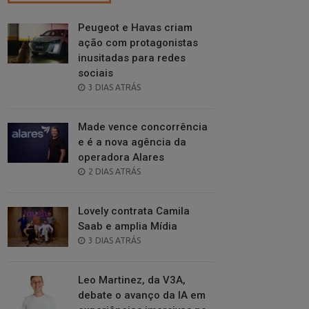
Peugeot e Havas criam
ação com protagonistas
inusitadas para redes
sociais
POSTED
3 DIAS ATRÁS
ON
Made vence concorrência
e é a nova agência da
operadora Alares
POSTED
2 DIAS ATRÁS
ON
Lovely contrata Camila
Saab e amplia Mídia
POSTED
3 DIAS ATRÁS
ON
Leo Martinez, da V3A,
debate o avanço da IA em