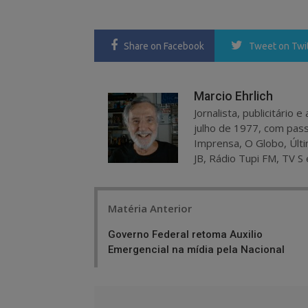
Share
on Facebook
Tweet
on Twi
Marcio Ehrlich
Jornalista, publicitário
julho de 1977, com pass
Imprensa, O Globo, Últi
JB, Rádio Tupi FM, TV S 
Post
Matéria Anterior
navigation
Governo Federal retoma Auxilio
Emergencial na mídia pela Nacional