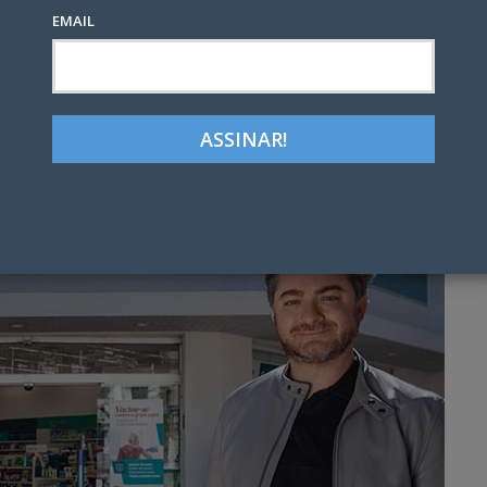
EMAIL
Google+
LinkedIn
Pinterest
tter