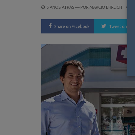
POSTED
5 ANOS ATRÁS
— POR
MARCIO EHRLICH
0
ON
Share
on Facebook
Tweet
on Twi