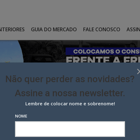
NTERIORES
GUIA DO MERCADO
FALE CONOSCO
ASSI
Não quer perder as novidades?
Assine a nossa newsletter.
Lembre de colocar nome e sobrenome!
OGA RAIA E DROGASIL VAI PARA A ZMES
NOME
Raia e Drogasil vai para a Zmes