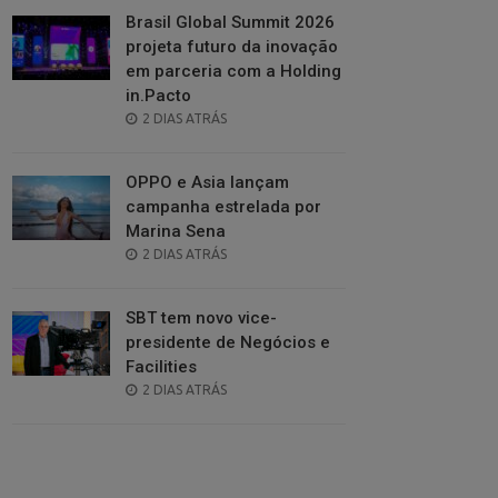
Brasil Global Summit 2026
projeta futuro da inovação
em parceria com a Holding
in.Pacto
POSTED
2 DIAS ATRÁS
ON
OPPO e Asia lançam
campanha estrelada por
Marina Sena
POSTED
2 DIAS ATRÁS
ON
SBT tem novo vice-
presidente de Negócios e
Facilities
POSTED
2 DIAS ATRÁS
ON