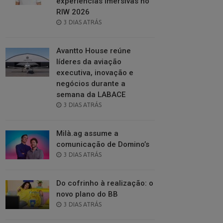
experiências imersivas no
RIW 2026
POSTED
3 DIAS ATRÁS
ON
Avantto House reúne
líderes da aviação
executiva, inovação e
negócios durante a
semana da LABACE
POSTED
3 DIAS ATRÁS
ON
Milà.ag assume a
comunicação de Domino’s
POSTED
3 DIAS ATRÁS
ON
Do cofrinho à realização: o
novo plano do BB
POSTED
3 DIAS ATRÁS
ON