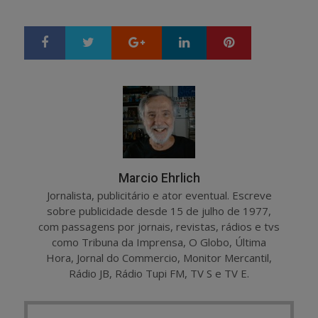
Google+
LinkedIn
Pinterest
S
T
h
w
a
e
r
e
e
t
Marcio Ehrlich
Jornalista, publicitário e ator eventual. Escreve
sobre publicidade desde 15 de julho de 1977,
com passagens por jornais, revistas, rádios e tvs
como Tribuna da Imprensa, O Globo, Última
Hora, Jornal do Commercio, Monitor Mercantil,
Rádio JB, Rádio Tupi FM, TV S e TV E.
Post