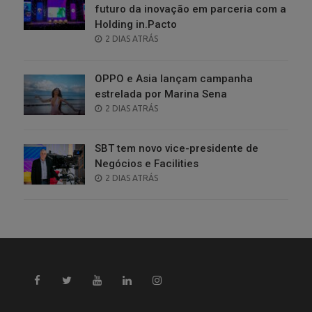
futuro da inovação em parceria com a
Holding in.Pacto
POSTED
2 DIAS ATRÁS
ON
OPPO e Asia lançam campanha
estrelada por Marina Sena
POSTED
2 DIAS ATRÁS
ON
SBT tem novo vice-presidente de
Negócios e Facilities
POSTED
2 DIAS ATRÁS
ON