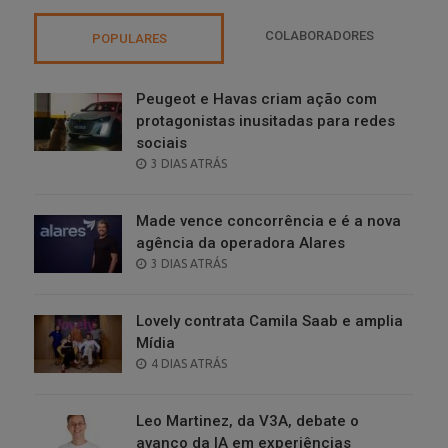
COLABORADORES
POPULARES
Peugeot e Havas criam ação com
protagonistas inusitadas para redes
sociais
POSTED
3 DIAS ATRÁS
ON
Made vence concorrência e é a nova
agência da operadora Alares
POSTED
3 DIAS ATRÁS
ON
Lovely contrata Camila Saab e amplia
Mídia
POSTED
4 DIAS ATRÁS
ON
Leo Martinez, da V3A, debate o
avanço da IA em experiências