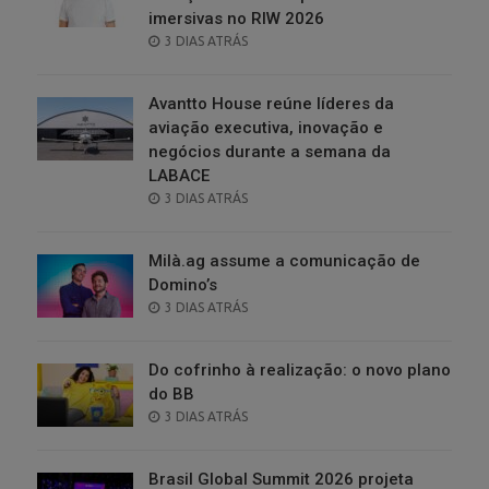
imersivas no RIW 2026
POSTED
3 DIAS ATRÁS
ON
Avantto House reúne líderes da
aviação executiva, inovação e
negócios durante a semana da
LABACE
POSTED
3 DIAS ATRÁS
ON
Milà.ag assume a comunicação de
Domino’s
POSTED
3 DIAS ATRÁS
ON
Do cofrinho à realização: o novo plano
do BB
POSTED
3 DIAS ATRÁS
ON
Brasil Global Summit 2026 projeta