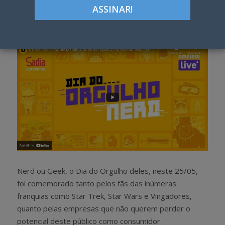
Google+
LinkedIn
Pinterest
S
T
h
w
a
e
r
e
e
t
Nerd ou Geek, o Dia do Orgulho deles, neste 25/05,
foi comemorado tanto pelos fãs das inúmeras
franquias como Star Trek, Star Wars e Vingadores,
quanto pelas empresas que não querem perder o
potencial deste público como consumidor.