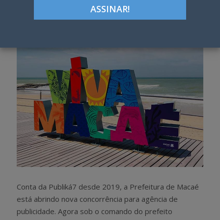
Google+
LinkedIn
Pinterest
S
T
h
w
a
e
r
e
e
t
Conta da Publiká7 desde 2019, a Prefeitura de Macaé
está abrindo nova concorrência para agência de
publicidade. Agora sob o comando do prefeito