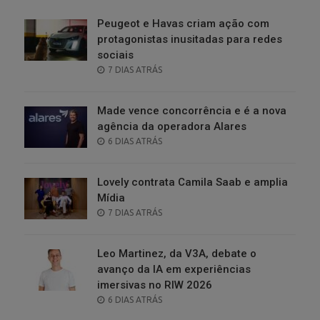
Peugeot e Havas criam ação com
protagonistas inusitadas para redes
sociais
POSTED
7 DIAS ATRÁS
ON
Made vence concorrência e é a nova
agência da operadora Alares
POSTED
6 DIAS ATRÁS
ON
Lovely contrata Camila Saab e amplia
Mídia
POSTED
7 DIAS ATRÁS
ON
Leo Martinez, da V3A, debate o
avanço da IA em experiências
imersivas no RIW 2026
POSTED
6 DIAS ATRÁS
ON