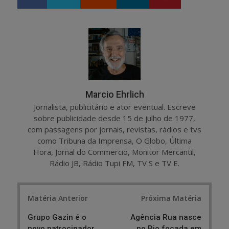
h
w
a
e
r
e
e
t
Marcio Ehrlich
Jornalista, publicitário e ator eventual. Escreve
sobre publicidade desde 15 de julho de 1977,
com passagens por jornais, revistas, rádios e tvs
como Tribuna da Imprensa, O Globo, Última
Hora, Jornal do Commercio, Monitor Mercantil,
Rádio JB, Rádio Tupi FM, TV S e TV E.
Post
Matéria Anterior
Próxima Matéria
navigation
Grupo Gazin é o
Agência Rua nasce
novo patrocinador
no Rio focada em