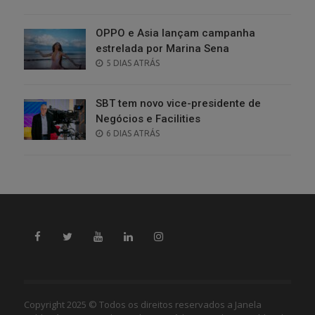
ON
OPPO e Asia lançam campanha
estrelada por Marina Sena
POSTED
5 DIAS ATRÁS
ON
SBT tem novo vice-presidente de
Negócios e Facilities
POSTED
6 DIAS ATRÁS
ON
Copyright 2025 © Todos os direitos reservados a Janela