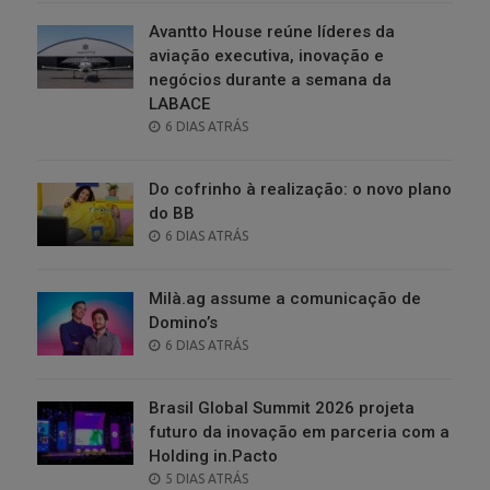
Avantto House reúne líderes da
aviação executiva, inovação e
negócios durante a semana da
LABACE
POSTED
6 DIAS ATRÁS
ON
Do cofrinho à realização: o novo plano
do BB
POSTED
6 DIAS ATRÁS
ON
Milà.ag assume a comunicação de
Domino’s
POSTED
6 DIAS ATRÁS
ON
Brasil Global Summit 2026 projeta
futuro da inovação em parceria com a
Holding in.Pacto
POSTED
5 DIAS ATRÁS