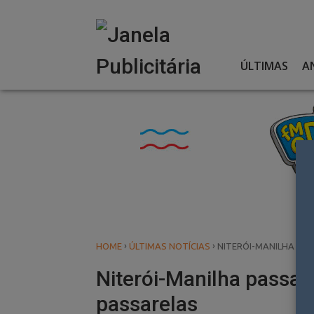
Skip
to
content
ÚLTIMAS
A
›
›
HOME
ÚLTIMAS NOTÍCIAS
NITERÓI-MANILHA PAS
Niterói-Manilha passa a
passarelas