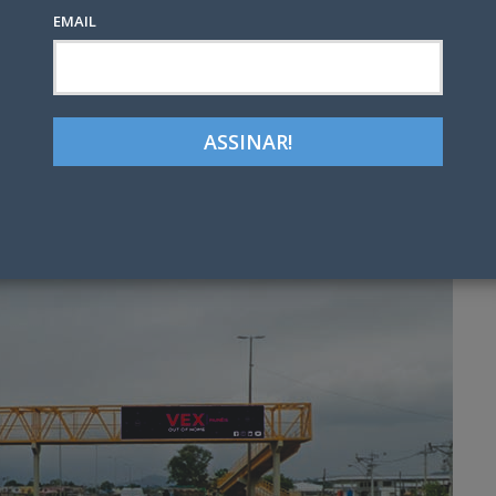
EMAIL
Google+
LinkedIn
Pinterest
tter