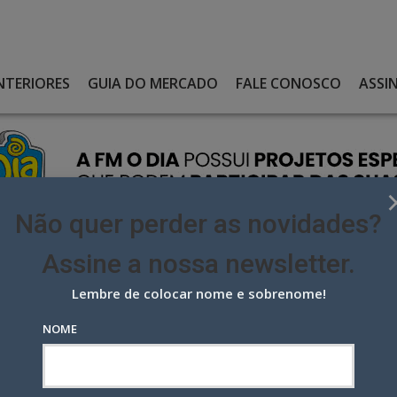
NTERIORES
GUIA DO MERCADO
FALE CONOSCO
ASSI
Não quer perder as novidades?
Assine a nossa newsletter.
Lembre de colocar nome e sobrenome!
SA A EXIBIR PUBLICIDADE EM SUAS PASSARELAS
NOME
 exibir publicidade em suas