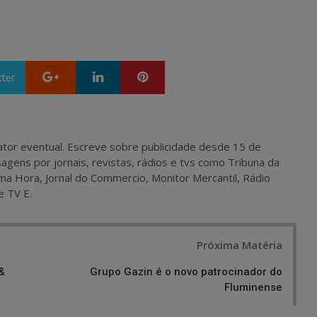
Google+
LinkedIn
Pinterest
tter
 e ator eventual. Escreve sobre publicidade desde 15 de
agens por jornais, revistas, rádios e tvs como Tribuna da
ma Hora, Jornal do Commercio, Monitor Mercantil, Rádio
e TV E.
Próxima Matéria
&
Grupo Gazin é o novo patrocinador do
Fluminense