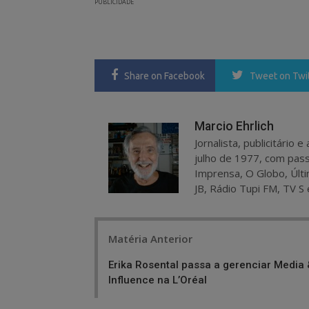
PUBLICIDADE
Share
on Facebook
Tweet
on Twi
Marcio Ehrlich
Jornalista, publicitário
julho de 1977, com pass
Imprensa, O Globo, Últi
JB, Rádio Tupi FM, TV S 
Post
Matéria Anterior
navigation
Erika Rosental passa a gerenciar Media 
Influence na L’Oréal