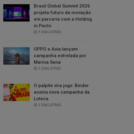
Brasil Global Summit 2026
projeta futuro da inovação
em parceria com a Holding
in.Pacto
POSTED
3 DIAS ATRÁS
ON
OPPO e Asia lançam
campanha estrelada por
Marina Sena
POSTED
3 DIAS ATRÁS
ON
O palpite vira jogo: Binder
assina nova campanha da
Loteca
POSTED
3 DIAS ATRÁS
ON