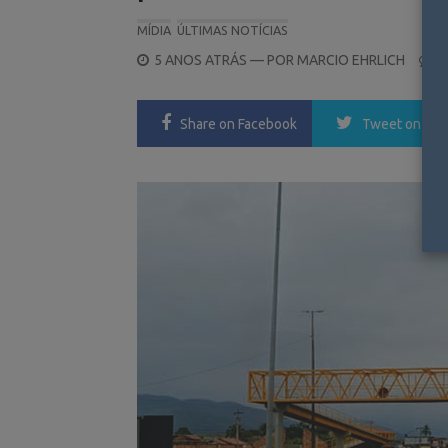
MÍDIA
ÚLTIMAS NOTÍCIAS
POSTED
5 ANOS ATRÁS
— POR
MARCIO EHRLICH
0
ON
Share
on Facebook
Tweet
on Twi