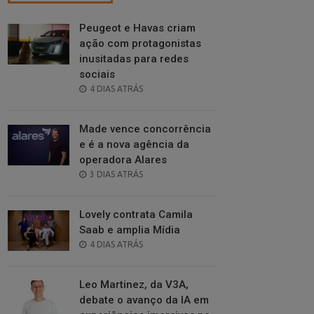
Peugeot e Havas criam
ação com protagonistas
inusitadas para redes
sociais
POSTED
4 DIAS ATRÁS
ON
Made vence concorrência
e é a nova agência da
operadora Alares
POSTED
3 DIAS ATRÁS
ON
Lovely contrata Camila
Saab e amplia Mídia
POSTED
4 DIAS ATRÁS
ON
Leo Martinez, da V3A,
debate o avanço da IA em