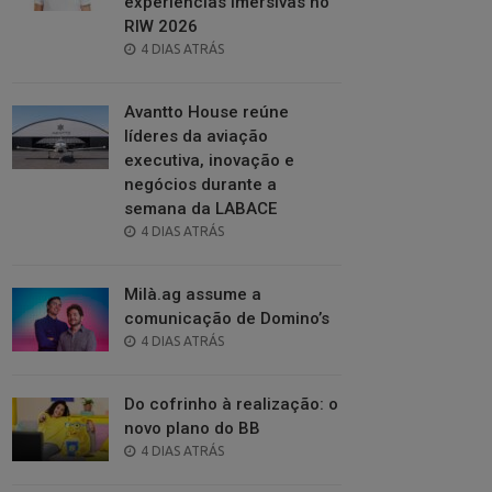
experiências imersivas no
RIW 2026
POSTED
4 DIAS ATRÁS
ON
Avantto House reúne
líderes da aviação
executiva, inovação e
negócios durante a
semana da LABACE
POSTED
4 DIAS ATRÁS
ON
Milà.ag assume a
comunicação de Domino’s
POSTED
4 DIAS ATRÁS
ON
Do cofrinho à realização: o
novo plano do BB
POSTED
4 DIAS ATRÁS
ON