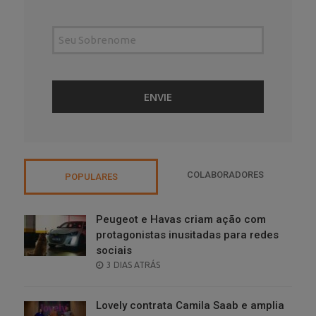
COLABORADORES
POPULARES
Peugeot e Havas criam ação com
protagonistas inusitadas para redes
sociais
POSTED
3 DIAS ATRÁS
ON
Lovely contrata Camila Saab e amplia