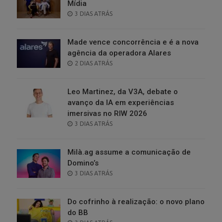
Mídia
POSTED
3 DIAS ATRÁS
ON
Made vence concorrência e é a nova
agência da operadora Alares
POSTED
2 DIAS ATRÁS
ON
Leo Martinez, da V3A, debate o
avanço da IA em experiências
imersivas no RIW 2026
POSTED
3 DIAS ATRÁS
ON
Milà.ag assume a comunicação de
Domino’s
POSTED
3 DIAS ATRÁS
ON
Do cofrinho à realização: o novo plano
do BB