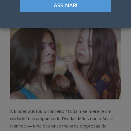
Google+
LinkedIn
Pinterest
S
T
h
w
a
e
r
e
e
t
A Binder adotou o conceito “Toda mãe merece um
cuidado” na campanha do Dia das Mães que a Ancar
Ivanhoe — uma das cinco maiores empresas de