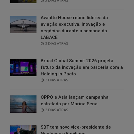
POSTED
3 DIAS ATRÁS
ON
Avantto House reúne líderes da
aviação executiva, inovação e
negócios durante a semana da
LABACE
POSTED
3 DIAS ATRÁS
ON
Brasil Global Summit 2026 projeta
futuro da inovação em parceria com a
Holding in.Pacto
POSTED
2 DIAS ATRÁS
ON
OPPO e Asia lançam campanha
estrelada por Marina Sena
POSTED
2 DIAS ATRÁS
ON
SBT tem novo vice-presidente de
Negócios e Facilities