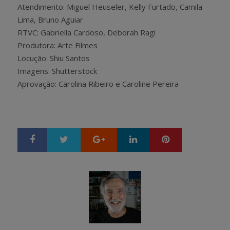
Atendimento: Miguel Heuseler, Kelly Furtado, Camila
Lima, Bruno Aguiar
RTVC: Gabriella Cardoso, Deborah Ragi
Produtora: Arte Filmes
Locução: Shiu Santos
Imagens: Shutterstock
Aprovação: Carolina Ribeiro e Caroline Pereira
Google+
LinkedIn
Pinterest
S
T
h
w
a
e
r
e
e
t