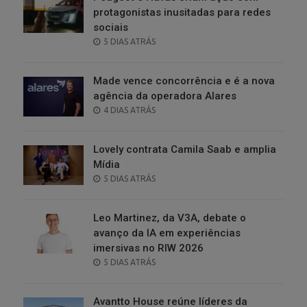
protagonistas inusitadas para redes
sociais
POSTED
5 DIAS ATRÁS
ON
Made vence concorrência e é a nova
agência da operadora Alares
POSTED
4 DIAS ATRÁS
ON
Lovely contrata Camila Saab e amplia
Mídia
POSTED
5 DIAS ATRÁS
ON
Leo Martinez, da V3A, debate o
avanço da IA em experiências
imersivas no RIW 2026
POSTED
5 DIAS ATRÁS
ON
Avantto House reúne líderes da