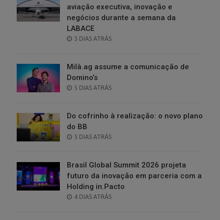
aviação executiva, inovação e
negócios durante a semana da
LABACE
POSTED
5 DIAS ATRÁS
ON
Milà.ag assume a comunicação de
Domino’s
POSTED
5 DIAS ATRÁS
ON
Do cofrinho à realização: o novo plano
do BB
POSTED
5 DIAS ATRÁS
ON
Brasil Global Summit 2026 projeta
futuro da inovação em parceria com a
Holding in.Pacto
POSTED
4 DIAS ATRÁS
ON