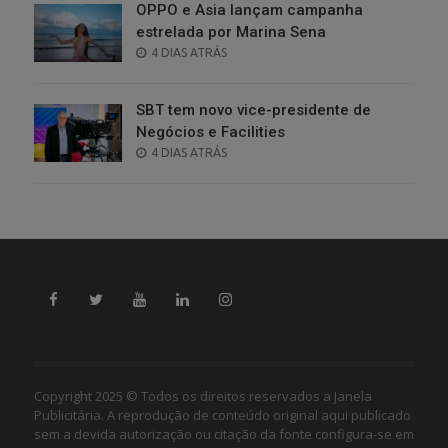
OPPO e Asia lançam campanha
estrelada por Marina Sena
POSTED
4 DIAS ATRÁS
ON
SBT tem novo vice-presidente de
Negócios e Facilities
POSTED
4 DIAS ATRÁS
ON
Copyright 2025 © Todos os direitos reservados a Janela
Publicitária. A reprodução de conteúdo original aqui publicado
sem a devida autorização ou citação da fonte configura-se em