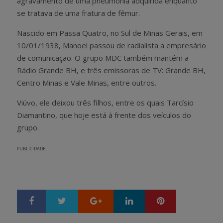
agravamento de uma pneumonia adquirida enquanto
se tratava de uma fratura de fêmur.
Nascido em Passa Quatro, no Sul de Minas Gerais, em
10/01/1938, Manoel passou de radialista a empresário
de comunicação. O grupo MDC também mantém a
Rádio Grande BH, e três emissoras de TV: Grande BH,
Centro Minas e Vale Minas, entre outros.
Viúvo, ele deixou três filhos, entre os quais Tarcísio
Diamantino, que hoje está à frente dos veículos do
grupo.
PUBLICIDADE
Google+
LinkedIn
Pinterest
S
T
h
w
a
e