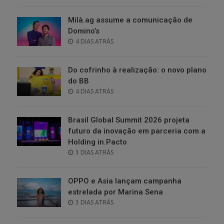
ON
Milà.ag assume a comunicação de
Domino’s
POSTED
4 DIAS ATRÁS
ON
Do cofrinho à realização: o novo plano
do BB
POSTED
4 DIAS ATRÁS
ON
Brasil Global Summit 2026 projeta
futuro da inovação em parceria com a
Holding in.Pacto
POSTED
3 DIAS ATRÁS
ON
OPPO e Asia lançam campanha
estrelada por Marina Sena
POSTED
3 DIAS ATRÁS
ON