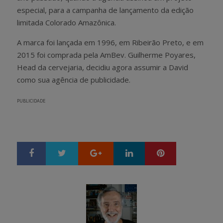
especial, para a campanha de lançamento da edição
limitada Colorado Amazônica.
A marca foi lançada em 1996, em Ribeirão Preto, e em
2015 foi comprada pela AmBev. Guilherme Poyares,
Head da cervejaria, decidiu agora assumir a David
como sua agência de publicidade.
PUBLICIDADE
Google+
LinkedIn
Pinterest
S
T
h
w
a
e
r
e
e
t