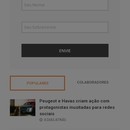
COLABORADORES
POPULARES
Peugeot e Havas criam ação com
protagonistas inusitadas para redes
sociais
POSTED
4 DIAS ATRÁS
ON