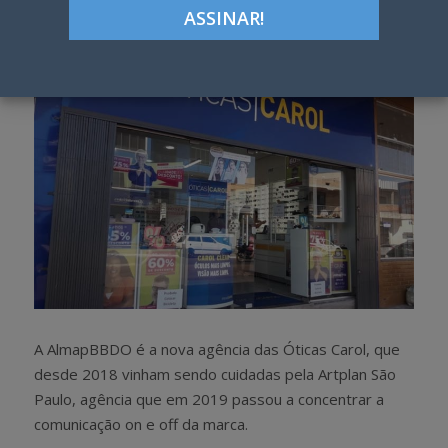
h
w
a
e
r
e
e
t
A AlmapBBDO é a nova agência das Óticas Carol, que
desde 2018 vinham sendo cuidadas pela Artplan São
Paulo, agência que em 2019 passou a concentrar a
comunicação on e off da marca.