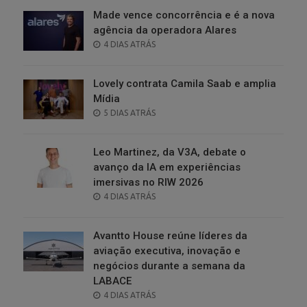
Made vence concorrência e é a nova
agência da operadora Alares
POSTED
4 DIAS ATRÁS
ON
Lovely contrata Camila Saab e amplia
Mídia
POSTED
5 DIAS ATRÁS
ON
Leo Martinez, da V3A, debate o
avanço da IA em experiências
imersivas no RIW 2026
POSTED
4 DIAS ATRÁS
ON
Avantto House reúne líderes da
aviação executiva, inovação e
negócios durante a semana da
LABACE
POSTED
4 DIAS ATRÁS