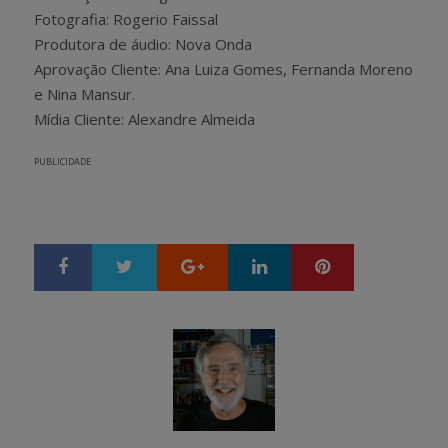
Fotografia: Rogerio Faissal
Produtora de áudio: Nova Onda
Aprovação Cliente: Ana Luiza Gomes, Fernanda Moreno
e Nina Mansur.
Mídia Cliente: Alexandre Almeida
PUBLICIDADE
Google+
LinkedIn
Pinterest
S
T
h
w
a
e
r
e
e
t