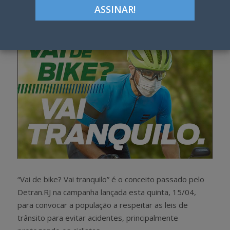
h
w
a
e
r
e
e
t
“Vai de bike? Vai tranquilo” é o conceito passado pelo
Detran.RJ na campanha lançada esta quinta, 15/04,
para convocar a população a respeitar as leis de
trânsito para evitar acidentes, principalmente