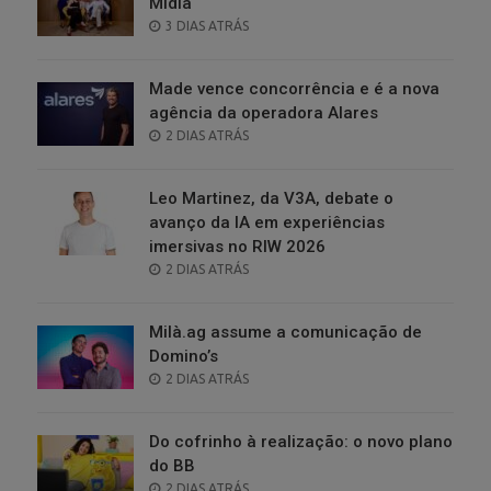
Mídia
POSTED
3 DIAS ATRÁS
ON
Made vence concorrência e é a nova
agência da operadora Alares
POSTED
2 DIAS ATRÁS
ON
Leo Martinez, da V3A, debate o
avanço da IA em experiências
imersivas no RIW 2026
POSTED
2 DIAS ATRÁS
ON
Milà.ag assume a comunicação de
Domino’s
POSTED
2 DIAS ATRÁS
ON
Do cofrinho à realização: o novo plano
do BB
POSTED
2 DIAS ATRÁS