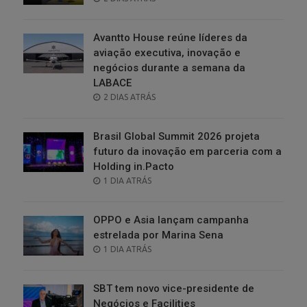
ON
Avantto House reúne líderes da
aviação executiva, inovação e
negócios durante a semana da
LABACE
POSTED
2 DIAS ATRÁS
ON
Brasil Global Summit 2026 projeta
futuro da inovação em parceria com a
Holding in.Pacto
POSTED
1 DIA ATRÁS
ON
OPPO e Asia lançam campanha
estrelada por Marina Sena
POSTED
1 DIA ATRÁS
ON
SBT tem novo vice-presidente de
Negócios e Facilities