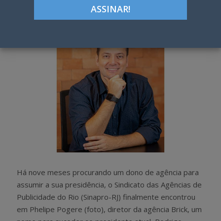
h
w
a
e
r
e
e
t
Há nove meses procurando um dono de agência para
assumir a sua presidência, o Sindicato das Agências de
Publicidade do Rio (Sinapro-RJ) finalmente encontrou
em Phelipe Pogere (foto), diretor da agência Brick, um