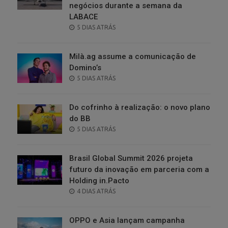
negócios durante a semana da
LABACE
POSTED
5 DIAS ATRÁS
ON
Milà.ag assume a comunicação de
Domino’s
POSTED
5 DIAS ATRÁS
ON
Do cofrinho à realização: o novo plano
do BB
POSTED
5 DIAS ATRÁS
ON
Brasil Global Summit 2026 projeta
futuro da inovação em parceria com a
Holding in.Pacto
POSTED
4 DIAS ATRÁS
ON
OPPO e Asia lançam campanha