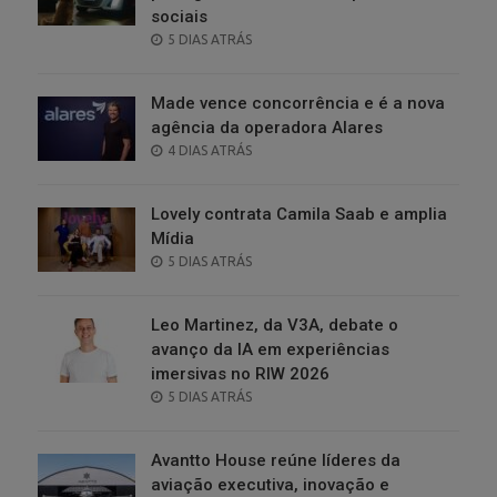
sociais
POSTED
5 DIAS ATRÁS
ON
Made vence concorrência e é a nova
agência da operadora Alares
POSTED
4 DIAS ATRÁS
ON
Lovely contrata Camila Saab e amplia
Mídia
POSTED
5 DIAS ATRÁS
ON
Leo Martinez, da V3A, debate o
avanço da IA em experiências
imersivas no RIW 2026
POSTED
5 DIAS ATRÁS
ON
Avantto House reúne líderes da
aviação executiva, inovação e