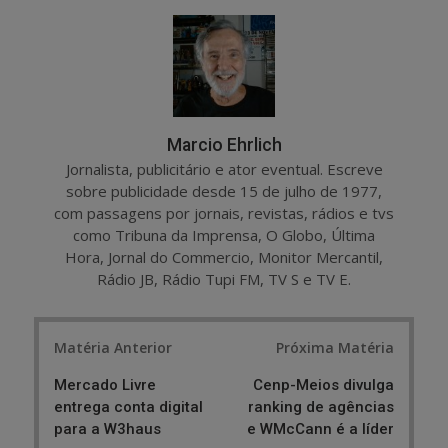
r
e
e
t
Marcio Ehrlich
Jornalista, publicitário e ator eventual. Escreve
sobre publicidade desde 15 de julho de 1977,
com passagens por jornais, revistas, rádios e tvs
como Tribuna da Imprensa, O Globo, Última
Hora, Jornal do Commercio, Monitor Mercantil,
Rádio JB, Rádio Tupi FM, TV S e TV E.
Post
Matéria Anterior
Próxima Matéria
navigation
Mercado Livre
Cenp-Meios divulga
entrega conta digital
ranking de agências
para a W3haus
e WMcCann é a líder