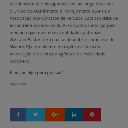
Vale lembrar que desapareceram, ao longo dos anos,
o Grupo de Atendimento e Planejamento (GAP) e a
Associação dos Contatos de Veículos. Está tão difícil de
encontrar empresários do Rio dispostos a brigar pelo
mercado que, mesmo nas entidades patronais,
Gustavo Bastos terá que se desdobrar como vice do
Sinapro-RJ e presidente do capítulo carioca da
Associação Brasileira de Agências de Publicidade
(Abap-Rio).
É ou não algo para pensar?
PUBLICIDADE
Google+
LinkedIn
Pinterest
S
T
h
w
a
e