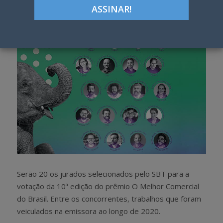
h
w
a
e
r
e
e
t
Serão 20 os jurados selecionados pelo SBT para a
votação da 10ª edição do prêmio O Melhor Comercial
do Brasil. Entre os concorrentes, trabalhos que foram
veiculados na emissora ao longo de 2020.