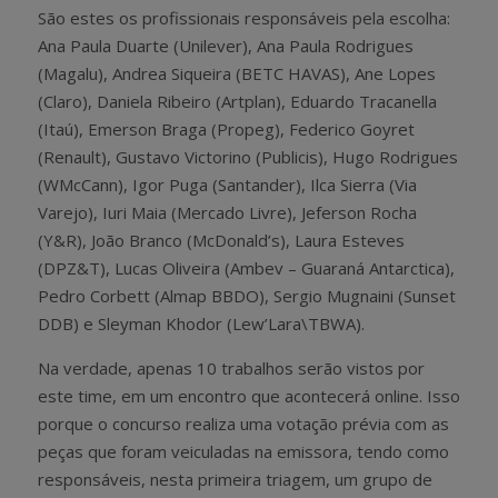
São estes os profissionais responsáveis pela escolha:
Ana Paula Duarte (Unilever), Ana Paula Rodrigues
(Magalu), Andrea Siqueira (BETC HAVAS), Ane Lopes
(Claro), Daniela Ribeiro (Artplan), Eduardo Tracanella
(Itaú), Emerson Braga (Propeg), Federico Goyret
(Renault), Gustavo Victorino (Publicis), Hugo Rodrigues
(WMcCann), Igor Puga (Santander), Ilca Sierra (Via
Varejo), Iuri Maia (Mercado Livre), Jeferson Rocha
(Y&R), João Branco (McDonald’s), Laura Esteves
(DPZ&T), Lucas Oliveira (Ambev – Guaraná Antarctica),
Pedro Corbett (Almap BBDO), Sergio Mugnaini (Sunset
DDB) e Sleyman Khodor (Lew’Lara\TBWA).
Na verdade, apenas 10 trabalhos serão vistos por
este time, em um encontro que acontecerá online. Isso
porque o concurso realiza uma votação prévia com as
peças que foram veiculadas na emissora, tendo como
responsáveis, nesta primeira triagem, um grupo de