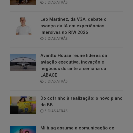
POSTED
3 DIAS ATRÁS
ON
Leo Martinez, da V3A, debate o
avanço da IA em experiências
imersivas no RIW 2026
POSTED
3 DIAS ATRÁS
ON
Avantto House reúne líderes da
aviação executiva, inovação e
negócios durante a semana da
LABACE
POSTED
3 DIAS ATRÁS
ON
Do cofrinho à realização: o novo plano
do BB
POSTED
3 DIAS ATRÁS
ON
Milà.ag assume a comunicação de