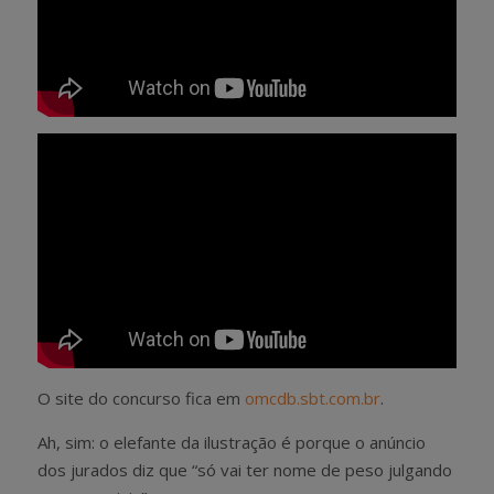
O site do concurso fica em
omcdb.sbt.com.br
.
Ah, sim: o elefante da ilustração é porque o anúncio
dos jurados diz que “só vai ter nome de peso julgando