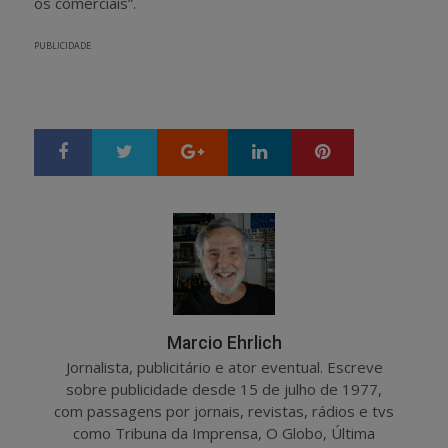
os comerciais”.
PUBLICIDADE
Google+
LinkedIn
Pinterest
S
T
h
w
a
e
r
e
e
t
Marcio Ehrlich
Jornalista, publicitário e ator eventual. Escreve
sobre publicidade desde 15 de julho de 1977,
com passagens por jornais, revistas, rádios e tvs
como Tribuna da Imprensa, O Globo, Última