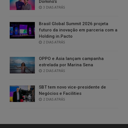
Domino’s
POSTED
3 DIAS ATRÁS
ON
Brasil Global Summit 2026 projeta
futuro da inovação em parceria com a
Holding in.Pacto
POSTED
2 DIAS ATRÁS
ON
OPPO e Asia lançam campanha
estrelada por Marina Sena
POSTED
2 DIAS ATRÁS
ON
SBT tem novo vice-presidente de
Negócios e Facilities
POSTED
2 DIAS ATRÁS
ON