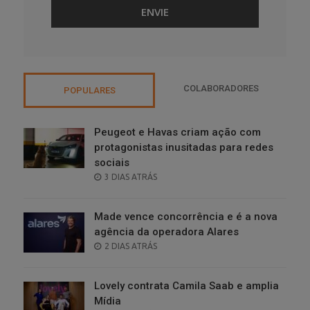
COLABORADORES
POPULARES
Peugeot e Havas criam ação com
protagonistas inusitadas para redes
sociais
POSTED
3 DIAS ATRÁS
ON
Made vence concorrência e é a nova
agência da operadora Alares
POSTED
2 DIAS ATRÁS
ON
Lovely contrata Camila Saab e amplia
Mídia