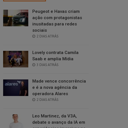
Peugeot e Havas criam
ação com protagonistas
inusitadas para redes
sociais
POSTED
2 DIAS ATRÁS
ON
Lovely contrata Camila
Saab e amplia Mídia
POSTED
3 DIAS ATRÁS
ON
Made vence concorrência
e é a nova agência da
operadora Alares
POSTED
2 DIAS ATRÁS
ON
Leo Martinez, da V3A,
debate o avanço da IA em