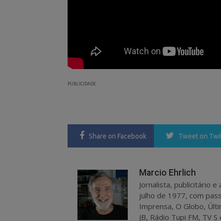
PUBLICIDADE
Share
on Facebook
Tweet
on Twi
Marcio Ehrlich
Jornalista, publicitário
julho de 1977, com pass
Imprensa, O Globo, Últi
JB, Rádio Tupi FM, TV S 