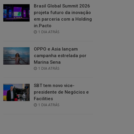
Brasil Global Summit 2026
projeta futuro da inovação
em parceria com a Holding
in.Pacto
POSTED
1 DIA ATRÁS
ON
OPPO e Asia lançam
campanha estrelada por
Marina Sena
POSTED
1 DIA ATRÁS
ON
SBT tem novo vice-
presidente de Negócios e
Facilities
POSTED
1 DIA ATRÁS
ON