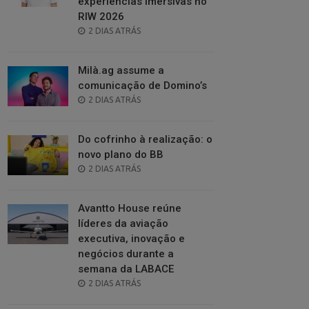
experiências imersivas no
RIW 2026
POSTED
2 DIAS ATRÁS
ON
Milà.ag assume a
comunicação de Domino’s
POSTED
2 DIAS ATRÁS
ON
Do cofrinho à realização: o
novo plano do BB
POSTED
2 DIAS ATRÁS
ON
Avantto House reúne
líderes da aviação
executiva, inovação e
negócios durante a
semana da LABACE
POSTED
2 DIAS ATRÁS
ON