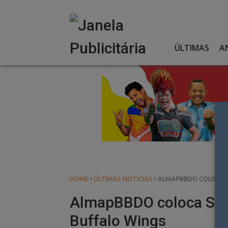
Skip
to
content
ÚLTIMAS
A
›
›
HOME
ÚLTIMAS NOTÍCIAS
ALMAPBBDO COLOCA S
AlmapBBDO coloca Supl
Buffalo Wings