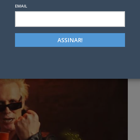
EMAIL
Google+
LinkedIn
Pinterest
tter