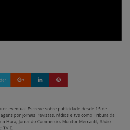
Google+
LinkedIn
Pinterest
tter
 e ator eventual. Escreve sobre publicidade desde 15 de
agens por jornais, revistas, rádios e tvs como Tribuna da
ma Hora, Jornal do Commercio, Monitor Mercantil, Rádio
e TV E.