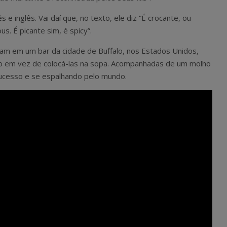
e inglês. Vai daí que, no texto, ele diz “É crocante, ou
us. É picante sim, é spicy”.
ram em um bar da cidade de Buffalo, nos Estados Unidos,
ngo em vez de colocá-las na sopa. Acompanhadas de um molho
ucesso e se espalhando pelo mundo.