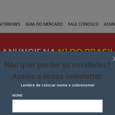
NTERIORES
GUIA DO MERCADO
FALE CONOSCO
ASSI
Não quer perder as novidades?
Assine a nossa newsletter.
Lembre de colocar nome e sobrenome!
UPLA PARA LANÇAR O DORITOS BUFFALO WINGS
NOME
a para lançar o Doritos