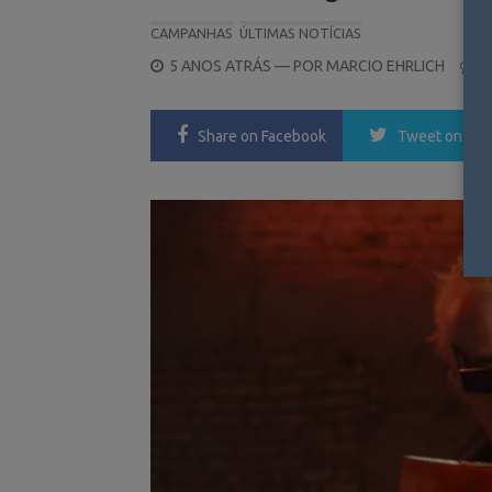
CAMPANHAS
ÚLTIMAS NOTÍCIAS
POSTED
5 ANOS ATRÁS
— POR
MARCIO EHRLICH
0
ON
Share
on Facebook
Tweet
on Twi