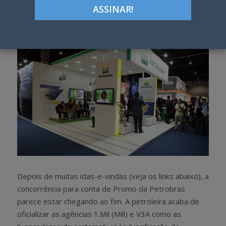
h
w
a
e
r
e
e
t
Depois de muitas idas-e-vindas (veja os links abaixo), a
concorrência para conta de Promo da Petrobras
parece estar chegando ao fim. A petroleira acaba de
oficializar as agências 1.Mil (Mill) e V3A como as