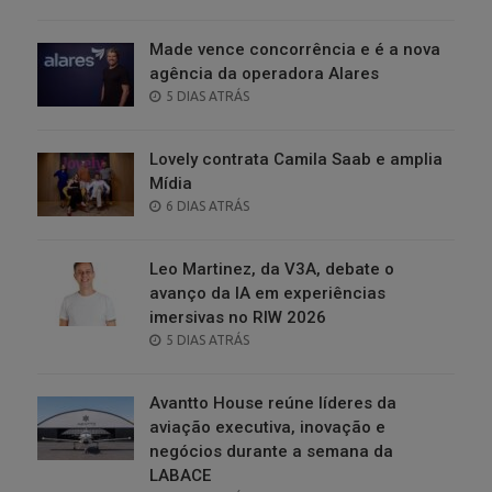
ON
Made vence concorrência e é a nova
agência da operadora Alares
POSTED
5 DIAS ATRÁS
ON
Lovely contrata Camila Saab e amplia
Mídia
POSTED
6 DIAS ATRÁS
ON
Leo Martinez, da V3A, debate o
avanço da IA em experiências
imersivas no RIW 2026
POSTED
5 DIAS ATRÁS
ON
Avantto House reúne líderes da
aviação executiva, inovação e
negócios durante a semana da
LABACE