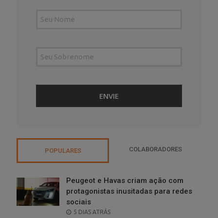
COLABORADORES
POPULARES
Peugeot e Havas criam ação com
protagonistas inusitadas para redes
sociais
POSTED
5 DIAS ATRÁS