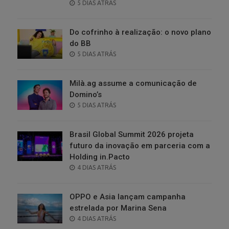
POSTED
5 DIAS ATRÁS
ON
Do cofrinho à realização: o novo plano
do BB
POSTED
5 DIAS ATRÁS
ON
Milà.ag assume a comunicação de
Domino’s
POSTED
5 DIAS ATRÁS
ON
Brasil Global Summit 2026 projeta
futuro da inovação em parceria com a
Holding in.Pacto
POSTED
4 DIAS ATRÁS
ON
OPPO e Asia lançam campanha
estrelada por Marina Sena
POSTED
4 DIAS ATRÁS
ON