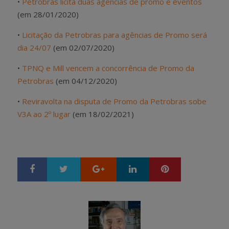
•
Petrobras licita duas agências de promo e eventos
(em 28/01/2020)
•
Licitação da Petrobras para agências de Promo será
dia 24/07
(em 02/07/2020)
•
TPNQ e Mill vencem a concorrência de Promo da
Petrobras
(em 04/12/2020)
•
Reviravolta na disputa de Promo da Petrobras sobe
V3A ao 2º lugar
(em 18/02/2021)
Google+
LinkedIn
Pinterest
S
T
h
w
a
e
r
e
e
t