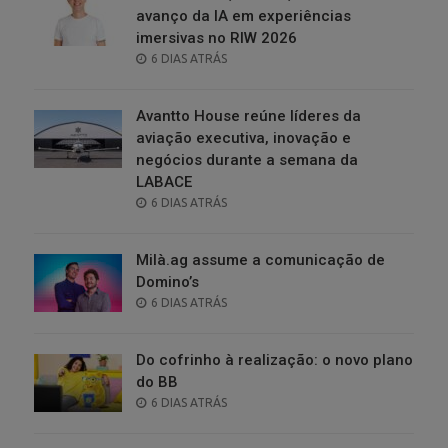
avanço da IA em experiências
imersivas no RIW 2026
POSTED
6 DIAS ATRÁS
ON
Avantto House reúne líderes da
aviação executiva, inovação e
negócios durante a semana da
LABACE
POSTED
6 DIAS ATRÁS
ON
Milà.ag assume a comunicação de
Domino’s
POSTED
6 DIAS ATRÁS
ON
Do cofrinho à realização: o novo plano
do BB
POSTED
6 DIAS ATRÁS
ON