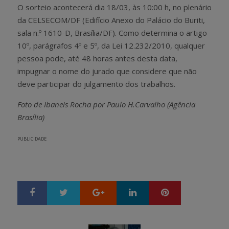
O sorteio acontecerá dia 18/03, às 10:00 h, no plenário
da CELSECOM/DF (Edifício Anexo do Palácio do Buriti,
sala n.º 1610-D, Brasília/DF). Como determina o artigo
10º, parágrafos 4º e 5º, da Lei 12.232/2010, qualquer
pessoa pode, até 48 horas antes desta data,
impugnar o nome do jurado que considere que não
deve participar do julgamento dos trabalhos.
Foto de Ibaneis Rocha por Paulo H.Carvalho (Agência
Brasília)
PUBLICIDADE
Google+
LinkedIn
Pinterest
S
T
h
w
a
e
r
e