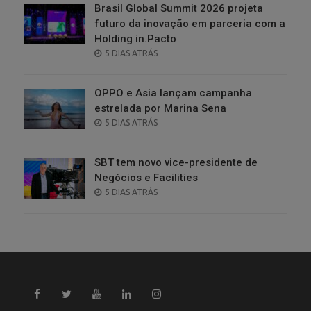
Brasil Global Summit 2026 projeta
futuro da inovação em parceria com a
Holding in.Pacto
POSTED
5 DIAS ATRÁS
ON
OPPO e Asia lançam campanha
estrelada por Marina Sena
POSTED
5 DIAS ATRÁS
ON
SBT tem novo vice-presidente de
Negócios e Facilities
POSTED
5 DIAS ATRÁS
ON