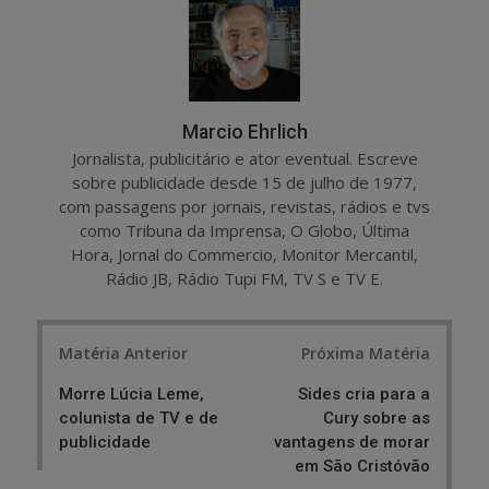
e
t
Marcio Ehrlich
Jornalista, publicitário e ator eventual. Escreve
sobre publicidade desde 15 de julho de 1977,
com passagens por jornais, revistas, rádios e tvs
como Tribuna da Imprensa, O Globo, Última
Hora, Jornal do Commercio, Monitor Mercantil,
Rádio JB, Rádio Tupi FM, TV S e TV E.
Post
Matéria Anterior
Próxima Matéria
navigation
Morre Lúcia Leme,
Sides cria para a
colunista de TV e de
Cury sobre as
publicidade
vantagens de morar
em São Cristóvão