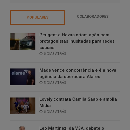
COLABORADORES
POPULARES
Peugeot e Havas criam ação com
protagonistas inusitadas para redes
sociais
POSTED
6 DIAS ATRÁS
ON
Made vence concorrência e é a nova
agência da operadora Alares
POSTED
5 DIAS ATRÁS
ON
Lovely contrata Camila Saab e amplia
Mídia
POSTED
6 DIAS ATRÁS
ON
Leo Martinez, da V3A, debate o