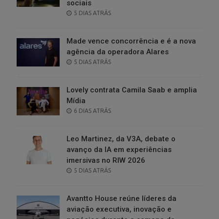
sociais
POSTED
5 DIAS ATRÁS
ON
Made vence concorrência e é a nova
agência da operadora Alares
POSTED
5 DIAS ATRÁS
ON
Lovely contrata Camila Saab e amplia
Mídia
POSTED
6 DIAS ATRÁS
ON
Leo Martinez, da V3A, debate o
avanço da IA em experiências
imersivas no RIW 2026
POSTED
5 DIAS ATRÁS
ON
Avantto House reúne líderes da
aviação executiva, inovação e