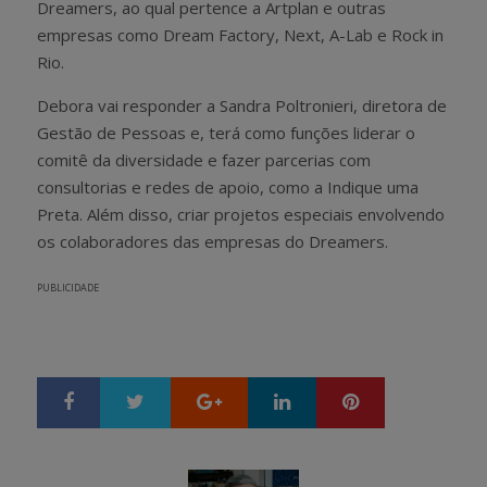
Dreamers, ao qual pertence a Artplan e outras
empresas como Dream Factory, Next, A-Lab e Rock in
Rio.
Debora vai responder a Sandra Poltronieri, diretora de
Gestão de Pessoas e, terá como funções liderar o
comitê da diversidade e fazer parcerias com
consultorias e redes de apoio, como a Indique uma
Preta. Além disso, criar projetos especiais envolvendo
os colaboradores das empresas do Dreamers.
PUBLICIDADE
Google+
LinkedIn
Pinterest
S
T
h
w
a
e
r
e