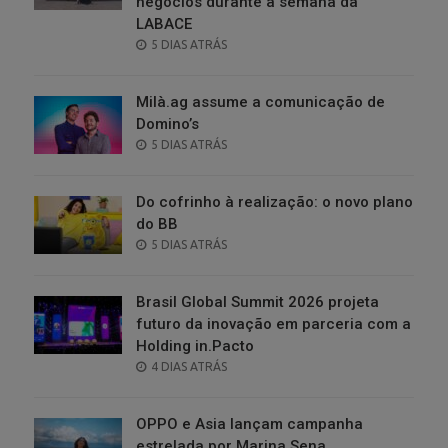
negócios durante a semana da
LABACE
POSTED
5 DIAS ATRÁS
ON
Milà.ag assume a comunicação de
Domino’s
POSTED
5 DIAS ATRÁS
ON
Do cofrinho à realização: o novo plano
do BB
POSTED
5 DIAS ATRÁS
ON
Brasil Global Summit 2026 projeta
futuro da inovação em parceria com a
Holding in.Pacto
POSTED
4 DIAS ATRÁS
ON
OPPO e Asia lançam campanha
estrelada por Marina Sena