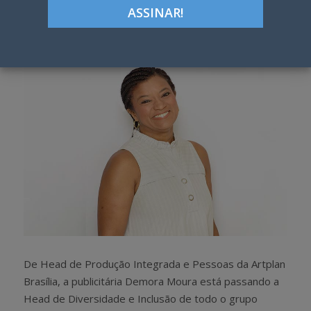
Google+
LinkedIn
Pinterest
S
T
h
w
a
e
r
e
e
t
De Head de Produção Integrada e Pessoas da Artplan
Brasília, a publicitária Demora Moura está passando a
Head de Diversidade e Inclusão de todo o grupo