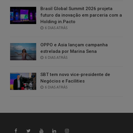
Brasil Global Summit 2026 projeta
futuro da inovação em parceria com a
Holding in.Pacto
POSTED
6 DIAS ATRÁS
ON
OPPO e Asia lançam campanha
estrelada por Marina Sena
POSTED
6 DIAS ATRÁS
ON
SBT tem novo vice-presidente de
Negócios e Facilities
POSTED
6 DIAS ATRÁS
ON