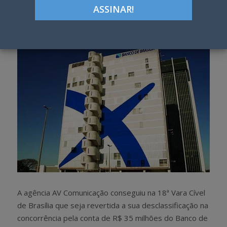
Google+
LinkedIn
Pinterest
S
T
h
w
a
e
r
e
e
t
A agência AV Comunicação conseguiu na 18ª Vara Cível
de Brasília que seja revertida a sua desclassificação na
concorrência pela conta de R$ 35 milhões do Banco de