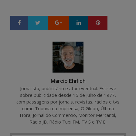
Google+
LinkedIn
Pinterest
S
T
h
w
a
e
r
e
e
t
Marcio Ehrlich
Jornalista, publicitário e ator eventual. Escreve
sobre publicidade desde 15 de julho de 1977,
com passagens por jornais, revistas, rádios e tvs
como Tribuna da Imprensa, O Globo, Última
Hora, Jornal do Commercio, Monitor Mercantil,
Rádio JB, Rádio Tupi FM, TV S e TV E.