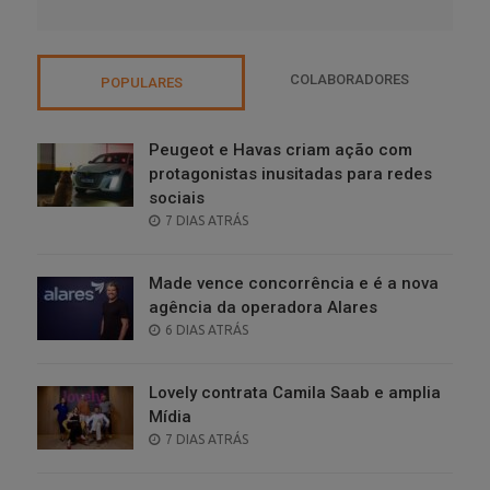
COLABORADORES
POPULARES
Peugeot e Havas criam ação com
protagonistas inusitadas para redes
sociais
POSTED
7 DIAS ATRÁS
ON
Made vence concorrência e é a nova
agência da operadora Alares
POSTED
6 DIAS ATRÁS
ON
Lovely contrata Camila Saab e amplia
Mídia
POSTED
7 DIAS ATRÁS
ON