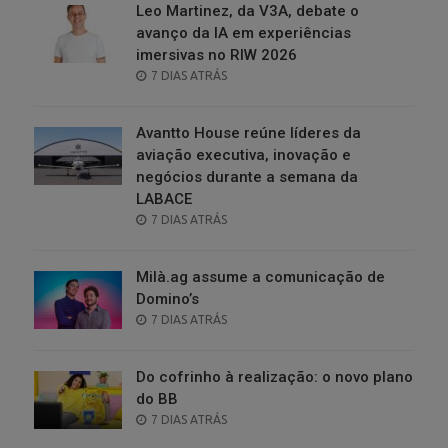
Leo Martinez, da V3A, debate o
avanço da IA em experiências
imersivas no RIW 2026
POSTED
7 DIAS ATRÁS
ON
Avantto House reúne líderes da
aviação executiva, inovação e
negócios durante a semana da
LABACE
POSTED
7 DIAS ATRÁS
ON
Milà.ag assume a comunicação de
Domino’s
POSTED
7 DIAS ATRÁS
ON
Do cofrinho à realização: o novo plano
do BB
POSTED
7 DIAS ATRÁS
ON