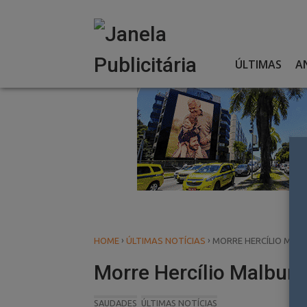
Skip
to
content
ÚLTIMAS
A
›
›
HOME
ÚLTIMAS NOTÍCIAS
MORRE HERCÍLIO MALB
Morre Hercílio Malburg
SAUDADES
ÚLTIMAS NOTÍCIAS