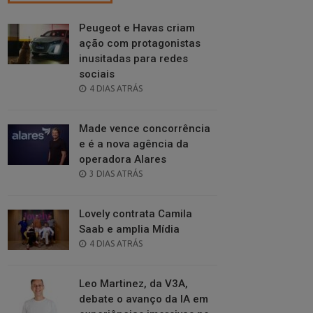
Peugeot e Havas criam
ação com protagonistas
inusitadas para redes
sociais
POSTED
4 DIAS ATRÁS
ON
Made vence concorrência
e é a nova agência da
operadora Alares
POSTED
3 DIAS ATRÁS
ON
Lovely contrata Camila
Saab e amplia Mídia
POSTED
4 DIAS ATRÁS
ON
Leo Martinez, da V3A,
debate o avanço da IA em