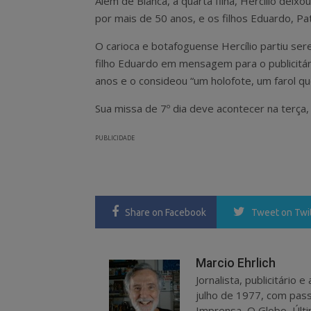
Além de Bianca, a quarta filha, Hercílio dei
por mais de 50 anos, e os filhos Eduardo, Pat
O carioca e botafoguense Hercílio partiu se
filho Eduardo em mensagem para o publicitár
anos e o consideou “um holofote, um farol q
Sua missa de 7º dia deve acontecer na terça,
PUBLICIDADE
Share
on Facebook
Tweet
on Twi
Marcio Ehrlich
Jornalista, publicitário
julho de 1977, com pass
Imprensa, O Globo, Últi