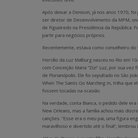
Após deixar a Denison, já nos anos 1970, foi 
ser diretor de Desenvolvimento da MPM, ond
de Figueiredo na Presidência da República. F
partir para negócios próprios.
Recentemente, estava como conselheiro do ST
Hercílio da Luz Malburg nasceu no Rio em 10/
com Conceição Maria “Zizi” Luz, por sua vez fi
de Florianópolis. Ele foi sepultado no São J
When The Saints Go Marching In, trilha que e
fossem tocadas na ocasião.
Na verdade, conta Bianca, o pedido dele era
New Orleans, mas a família achou mais dis
canções. “Esse era o meu pai, uma figura en
maravilhoso e divertido até o final”, lembrou