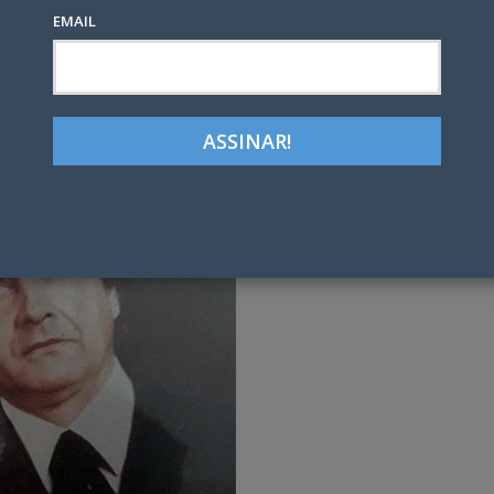
EMAIL
Google+
LinkedIn
Pinterest
tter