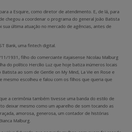
para a Esquire, como diretor de atendimento. E, de lá, para
e chegou a coordenar o programa do general João Batista
oi sua última atuação no mercado de agências, antes de
 Bank, uma fintech digital.
11/1931, filho do comerciante itajaisense Nicolau Malburg
lha do político Hercílio Luz que hoje batiza inúmeros locais
oão Batista ao som de Gentle on My Mind, La Vie en Rose e
le mesmo escolheu e falou com os filhos que queria que
 que a cerimônia também tivesse uma banda do estilo de
creto deixar mesmo como um aparelho de som tocando as
graçada, amorosa, generosa, um contador de histórias
 Bianca Malburg.