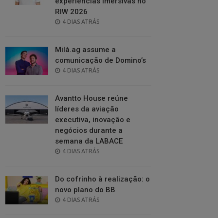
experiências imersivas no
RIW 2026
POSTED
4 DIAS ATRÁS
ON
Milà.ag assume a
comunicação de Domino’s
POSTED
4 DIAS ATRÁS
ON
Avantto House reúne
líderes da aviação
executiva, inovação e
negócios durante a
semana da LABACE
POSTED
4 DIAS ATRÁS
ON
Do cofrinho à realização: o
novo plano do BB
POSTED
4 DIAS ATRÁS
ON