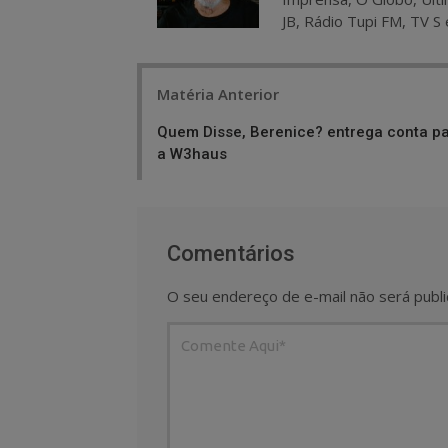
JB, Rádio Tupi FM, TV S 
Post
Matéria Anterior
navigation
Quem Disse, Berenice? entrega conta p
a W3haus
Comentários
O seu endereço de e-mail não será publi