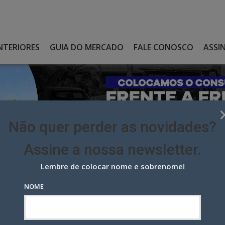
NTERIORES
GUIA DO MERCADO
FALE CONOSCO
ASSI
Não quer perder as novidades?
Assine a nossa newsletter.
Lembre de colocar nome e sobrenome!
URG, EX-DENISON, ESQUIRE E MPM
NOME
, ex-Denison, Esquire e MPM