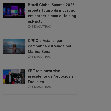
Brasil Global Summit 2026
projeta futuro da inovação
em parceria com a Holding
in.Pacto
POSTED
3 DIAS ATRÁS
ON
OPPO e Asia lançam
campanha estrelada por
Marina Sena
POSTED
3 DIAS ATRÁS
ON
SBT tem novo vice-
presidente de Negócios e
Facilities
POSTED
3 DIAS ATRÁS
ON