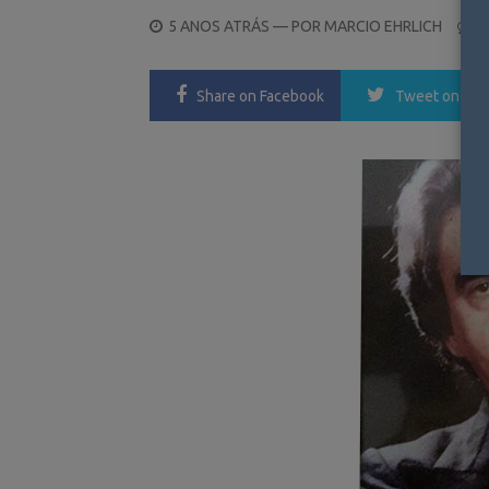
POSTED
5 ANOS ATRÁS
— POR
MARCIO EHRLICH
0
ON
Share
on Facebook
Tweet
on Twi