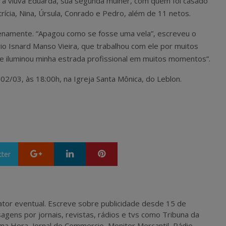
xou a viúva Eduarda, sua segunda mulher, com quem foi casado
rícia, Nina, Úrsula, Conrado e Pedro, além de 11 netos.
renamente. “Apagou como se fosse uma vela”, escreveu o
io Isnard Manso Vieira, que trabalhou com ele por muitos
ue iluminou minha estrada profissional em muitos momentos”.
 02/03, às 18:00h, na Igreja Santa Mônica, do Leblon.
Google+
LinkedIn
Pinterest
tter
 e ator eventual. Escreve sobre publicidade desde 15 de
agens por jornais, revistas, rádios e tvs como Tribuna da
ma Hora, Jornal do Commercio, Monitor Mercantil, Rádio