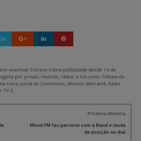
Google+
LinkedIn
Pinterest
tter
 e ator eventual. Escreve sobre publicidade desde 15 de
agens por jornais, revistas, rádios e tvs como Tribuna da
ma Hora, Jornal do Commercio, Monitor Mercantil, Rádio
e TV E.
Próxima Matéria
da
Mood FM faz parceria com a Band e muda
de posição no dial