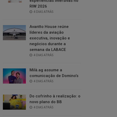
experiências imersivas no
RIW 2026
POSTED
4 DIAS ATRÁS
ON
Avantto House reúne
líderes da aviação
executiva, inovação e
negócios durante a
semana da LABACE
POSTED
4 DIAS ATRÁS
ON
Milà.ag assume a
comunicação de Domino’s
POSTED
4 DIAS ATRÁS
ON
Do cofrinho à realização: o
novo plano do BB
POSTED
4 DIAS ATRÁS
ON