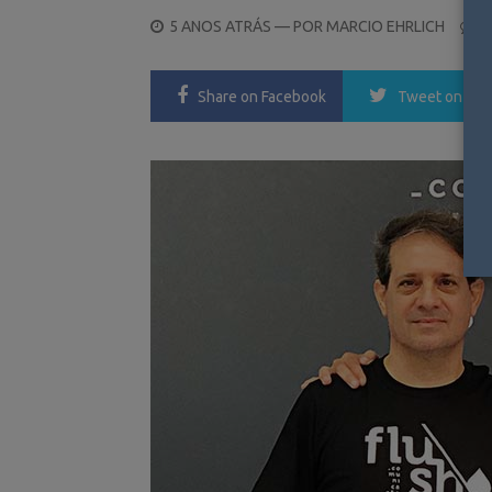
POSTED
5 ANOS ATRÁS
— POR
MARCIO EHRLICH
0
ON
Share
on Facebook
Tweet
on Twi