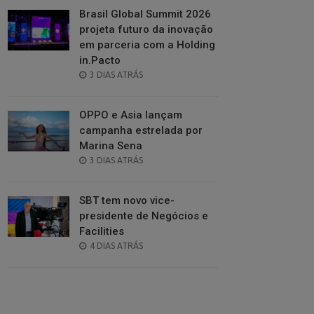
Brasil Global Summit 2026
projeta futuro da inovação
em parceria com a Holding
in.Pacto
POSTED
3 DIAS ATRÁS
ON
OPPO e Asia lançam
campanha estrelada por
Marina Sena
POSTED
3 DIAS ATRÁS
ON
SBT tem novo vice-
presidente de Negócios e
Facilities
POSTED
4 DIAS ATRÁS
ON