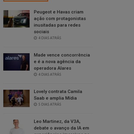
Peugeot e Havas criam
ação com protagonistas
inusitadas para redes
sociais
POSTED
4 DIAS ATRÁS
ON
Made vence concorrência
e é a nova agência da
operadora Alares
POSTED
4 DIAS ATRÁS
ON
Lovely contrata Camila
Saab e amplia Mídia
POSTED
5 DIAS ATRÁS
ON
Leo Martinez, da V3A,
debate o avanço da IA em