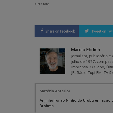
PUBLICIDADE
Share
on Facebook
Tweet
on Twi
Marcio Ehrlich
Jornalista, publicitário
julho de 1977, com pass
Imprensa, O Globo, Últi
JB, Rádio Tupi FM, TV S 
Post
Matéria Anterior
navigation
Anjinho foi ao Ninho do Urubu em ação 
Brahma