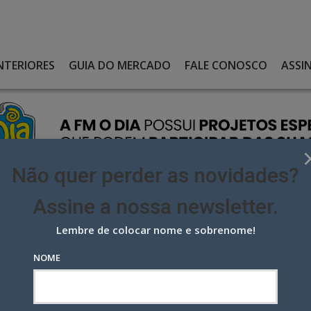
NTERIORES
GUIA DO MERCADO
FALE CONOSCO
ASSI
Não quer perder as novidades?
Assine a nossa newsletter.
Lembre de colocar nome e sobrenome!
VIS LA PASTINA COMO CCO
NOME
La Pastina como CCO