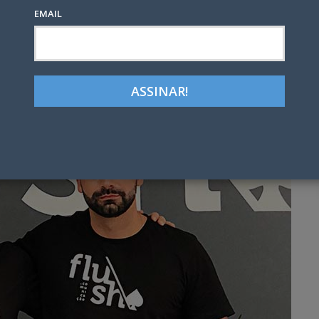
EMAIL
Google+
LinkedIn
Pinterest
tter