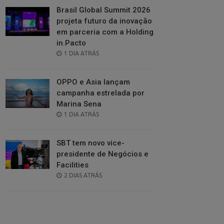
Brasil Global Summit 2026
projeta futuro da inovação
em parceria com a Holding
in.Pacto
POSTED
1 DIA ATRÁS
ON
OPPO e Asia lançam
campanha estrelada por
Marina Sena
POSTED
1 DIA ATRÁS
ON
SBT tem novo vice-
presidente de Negócios e
Facilities
POSTED
2 DIAS ATRÁS
ON