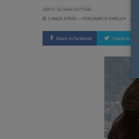
GENTE
ÚLTIMAS NOTÍCIAS
POSTED
5 ANOS ATRÁS
— POR
MARCIO EHRLICH
0
ON
Share
on Facebook
Tweet
on Twi