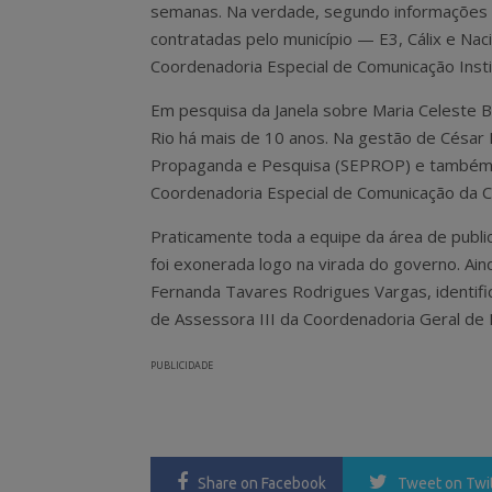
semanas. Na verdade, segundo informações d
contratadas pelo município — E3, Cálix e Na
Coordenadoria Especial de Comunicação Instit
Em pesquisa da Janela sobre Maria Celeste Baz
Rio há mais de 10 anos. Na gestão de César M
Propaganda e Pesquisa (SEPROP) e também
Coordenadoria Especial de Comunicação da Ca
Praticamente toda a equipe da área de public
foi exonerada logo na virada do governo. A
Fernanda Tavares Rodrigues Vargas, identif
de Assessora III da Coordenadoria Geral de 
PUBLICIDADE
Share
on Facebook
Tweet
on Twi