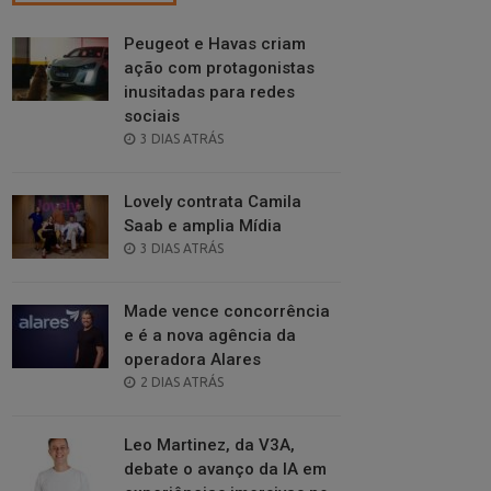
Peugeot e Havas criam
ação com protagonistas
inusitadas para redes
sociais
POSTED
3 DIAS ATRÁS
ON
Lovely contrata Camila
Saab e amplia Mídia
POSTED
3 DIAS ATRÁS
ON
Made vence concorrência
e é a nova agência da
operadora Alares
POSTED
2 DIAS ATRÁS
ON
Leo Martinez, da V3A,
debate o avanço da IA em