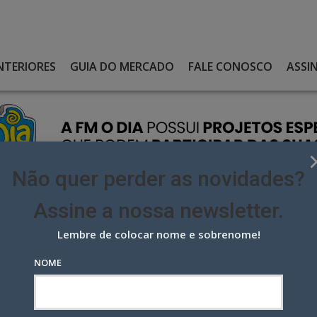
NTERIORES
GUIA DO MERCADO
FALE CONOSCO
ASSI
Não quer perder as novidades?
Assine a nossa newsletter.
Lembre de colocar nome e sobrenome!
IO ASSUME COORDENAÇÃO DA PUBLICIDADE NO RIO
NOME
 assume Coordenação da