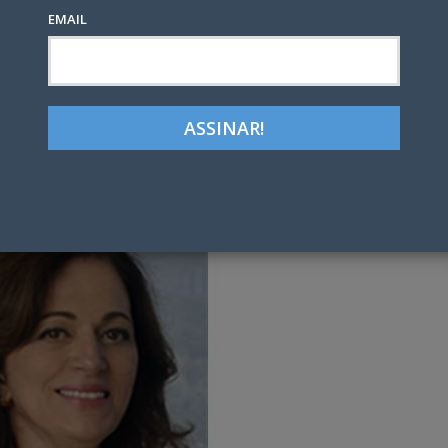
EMAIL
Google+
LinkedIn
Pinterest
tter