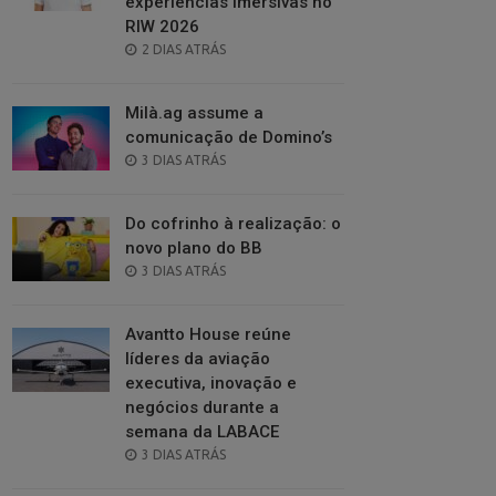
experiências imersivas no
RIW 2026
POSTED
2 DIAS ATRÁS
ON
Milà.ag assume a
comunicação de Domino’s
POSTED
3 DIAS ATRÁS
ON
Do cofrinho à realização: o
novo plano do BB
POSTED
3 DIAS ATRÁS
ON
Avantto House reúne
líderes da aviação
executiva, inovação e
negócios durante a
semana da LABACE
POSTED
3 DIAS ATRÁS
ON