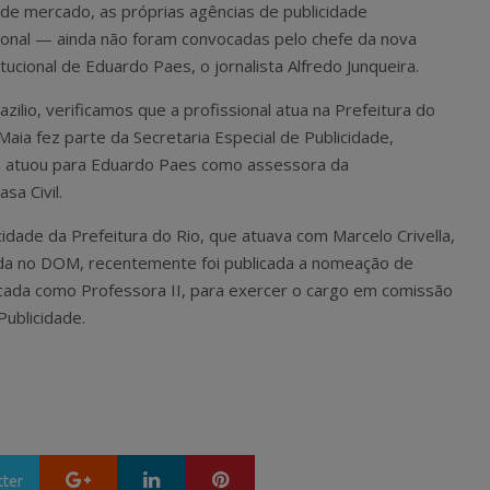
e mercado, as próprias agências de publicidade
cional — ainda não foram convocadas pelo chefe da nova
ucional de Eduardo Paes, o jornalista Alfredo Junqueira.
ilio, verificamos que a profissional atua na Prefeitura do
aia fez parte da Secretaria Especial de Publicidade,
 atuou para Eduardo Paes como assessora da
sa Civil.
idade da Prefeitura do Rio, que atuava com Marcelo Crivella,
inda no DOM, recentemente foi publicada a nomeação de
icada como Professora II, para exercer o cargo em comissão
Publicidade.
Google+
LinkedIn
Pinterest
tter