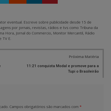
 e ator eventual. Escreve sobre publicidade desde 15 de
agens por jornais, revistas, rádios e tvs como Tribuna da
ma Hora, Jornal do Commercio, Monitor Mercantil, Rádio
e TV E.
Próxima Matéria
e
11:21 conquista Modal e promove para a
Tupi o Brasileirão
cado.
Campos obrigatórios são marcados com
*