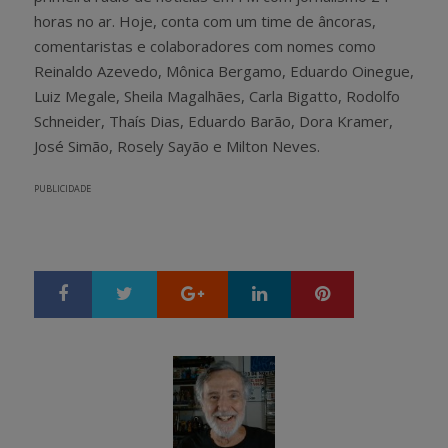
horas no ar. Hoje, conta com um time de âncoras,
comentaristas e colaboradores com nomes como
Reinaldo Azevedo, Mônica Bergamo, Eduardo Oinegue,
Luiz Megale, Sheila Magalhães, Carla Bigatto, Rodolfo
Schneider, Thaís Dias, Eduardo Barão, Dora Kramer,
José Simão, Rosely Sayão e Milton Neves.
PUBLICIDADE
Google+
LinkedIn
Pinterest
S
T
h
w
a
e
r
e
e
t