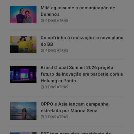
Milà.ag assume a comunicação de
Domino’s
POSTED
4 DIAS ATRÁS
ON
Do cofrinho à realização: o novo plano
do BB
POSTED
4 DIAS ATRÁS
ON
Brasil Global Summit 2026 projeta
futuro da inovação em parceria com a
Holding in.Pacto
POSTED
3 DIAS ATRÁS
ON
OPPO e Asia lançam campanha
estrelada por Marina Sena
POSTED
3 DIAS ATRÁS
ON
SBT tem novo vice-presidente de