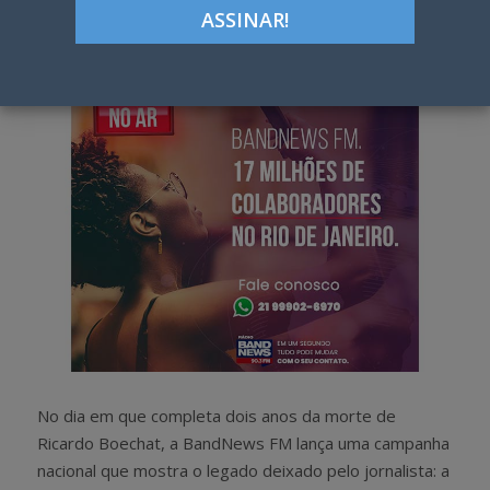
Google+
LinkedIn
Pinterest
S
T
h
w
a
e
r
e
e
t
No dia em que completa dois anos da morte de
Ricardo Boechat, a BandNews FM lança uma campanha
nacional que mostra o legado deixado pelo jornalista: a