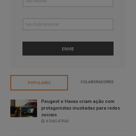
COLABORADORES
POPULARES
Peugeot e Havas criam ação com
protagonistas inusitadas para redes
sociais
POSTED
4 DIAS ATRÁS
ON