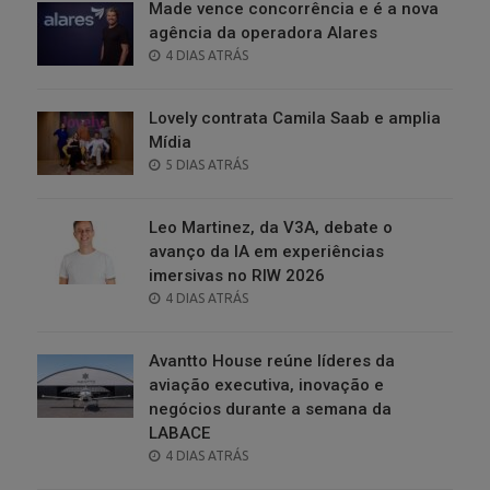
Made vence concorrência e é a nova
agência da operadora Alares
POSTED
4 DIAS ATRÁS
ON
Lovely contrata Camila Saab e amplia
Mídia
POSTED
5 DIAS ATRÁS
ON
Leo Martinez, da V3A, debate o
avanço da IA em experiências
imersivas no RIW 2026
POSTED
4 DIAS ATRÁS
ON
Avantto House reúne líderes da
aviação executiva, inovação e
negócios durante a semana da
LABACE
POSTED
4 DIAS ATRÁS
ON