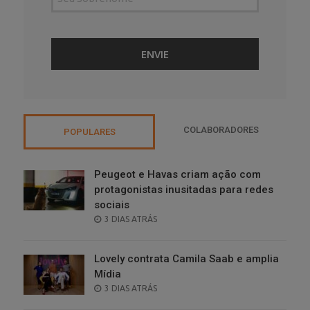
COLABORADORES
POPULARES
Peugeot e Havas criam ação com
protagonistas inusitadas para redes
sociais
POSTED
3 DIAS ATRÁS
ON
Lovely contrata Camila Saab e amplia
Mídia
POSTED
3 DIAS ATRÁS
ON