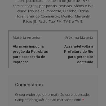
sobre publicidade desde 15 de julho de 1977,
com passagens por jornais, revistas, rádios e tvs
como Tribuna da Imprensa, O Globo, Última
Hora, Jornal do Commercio, Monitor Mercantil,
Rádio JB, Rádio Tupi FM, TV S e TV E.
Post
Matéria Anterior
Próxima Matéria
navigation
Abracom impugna
Avzaradel volta à
pregão da Petrobras
Prefeitura do Rio
para assessoria de
para gerenciar
imprensa
conteúdo
Comentários
O seu endereço de e-mail não será publicado.
Campos obrigatórios são marcados com
*