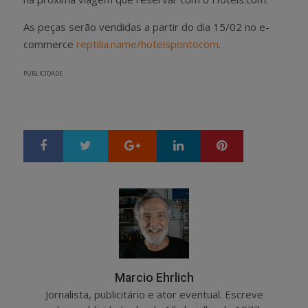
As peças serão vendidas a partir do dia 15/02 no e-
commerce
reptilia.name/hoteispontocom
.
PUBLICIDADE
Google+
LinkedIn
Pinterest
S
T
h
w
a
e
r
e
e
t
Marcio Ehrlich
Jornalista, publicitário e ator eventual. Escreve