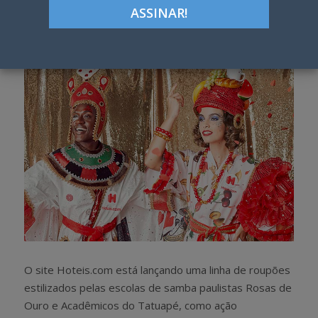
Google+
LinkedIn
Pinterest
S
T
h
w
a
e
r
e
e
t
O site Hoteis.com está lançando uma linha de roupões
estilizados pelas escolas de samba paulistas Rosas de
Ouro e Acadêmicos do Tatuapé, como ação