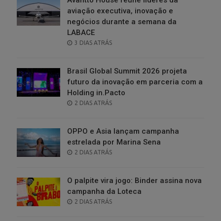
aviação executiva, inovação e
negócios durante a semana da
LABACE
POSTED
3 DIAS ATRÁS
ON
Brasil Global Summit 2026 projeta
futuro da inovação em parceria com a
Holding in.Pacto
POSTED
2 DIAS ATRÁS
ON
OPPO e Asia lançam campanha
estrelada por Marina Sena
POSTED
2 DIAS ATRÁS
ON
O palpite vira jogo: Binder assina nova
campanha da Loteca
POSTED
2 DIAS ATRÁS
ON