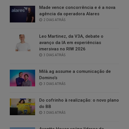
Made vence concorrência e é a nova
agência da operadora Alares
POSTED
2 DIAS ATRÁS
ON
Leo Martinez, da V3A, debate o
avanço da IA em experiências
imersivas no RIW 2026
POSTED
3 DIAS ATRÁS
ON
Milà.ag assume a comunicação de
Domino’s
POSTED
3 DIAS ATRÁS
ON
Do cofrinho à realização: o novo plano
do BB
POSTED
3 DIAS ATRÁS
ON
Avantto House reúne líderes da