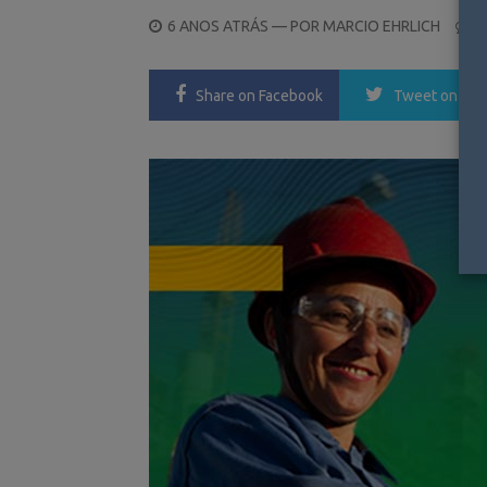
POSTED
6 ANOS ATRÁS
— POR
MARCIO EHRLICH
0
ON
Share
on Facebook
Tweet
on Twi