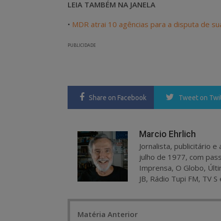
LEIA TAMBÉM NA JANELA
•
MDR atrai 10 agências para a disputa de sua
PUBLICIDADE
Share
on Facebook
Tweet
on Twi
Marcio Ehrlich
Jornalista, publicitário
julho de 1977, com pass
Imprensa, O Globo, Últi
JB, Rádio Tupi FM, TV S 
Post
Matéria Anterior