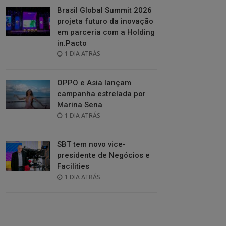
Brasil Global Summit 2026
projeta futuro da inovação
em parceria com a Holding
in.Pacto
POSTED
1 DIA ATRÁS
ON
OPPO e Asia lançam
campanha estrelada por
Marina Sena
POSTED
1 DIA ATRÁS
ON
SBT tem novo vice-
presidente de Negócios e
Facilities
POSTED
1 DIA ATRÁS
ON