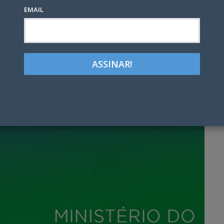
EMAIL
Google+
LinkedIn
Pinterest
tter