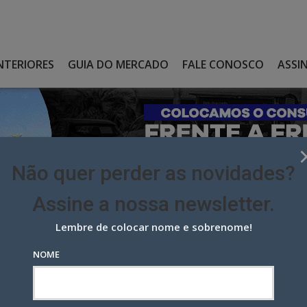
NTERIORES
GUIA DO MERCADO
FALE CONOSCO
ASSI
Não quer perder as novidades?
Assine a nossa newsletter.
Lembre de colocar nome e sobrenome!
RIGA PELA CONTA DIGITAL DO MDR
NOME
 pela conta digital do MDR