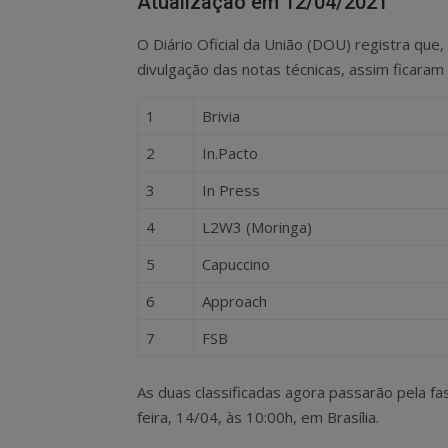
Atualização em 12/04/2021
O Diário Oficial da União (DOU) registra que
divulgação das notas técnicas, assim ficaram
1
Brivia
2
In.Pacto
3
In Press
4
L2W3 (Moringa)
5
Capuccino
6
Approach
7
FSB
As duas classificadas agora passarão pela fa
feira, 14/04, às 10:00h, em Brasília.