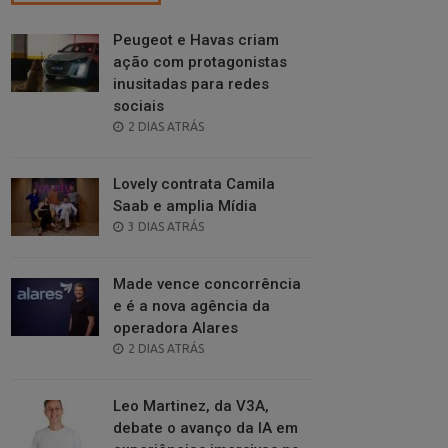
Peugeot e Havas criam
ação com protagonistas
inusitadas para redes
sociais
POSTED
2 DIAS ATRÁS
ON
Lovely contrata Camila
Saab e amplia Mídia
POSTED
3 DIAS ATRÁS
ON
Made vence concorrência
e é a nova agência da
operadora Alares
POSTED
2 DIAS ATRÁS
ON
Leo Martinez, da V3A,
debate o avanço da IA em