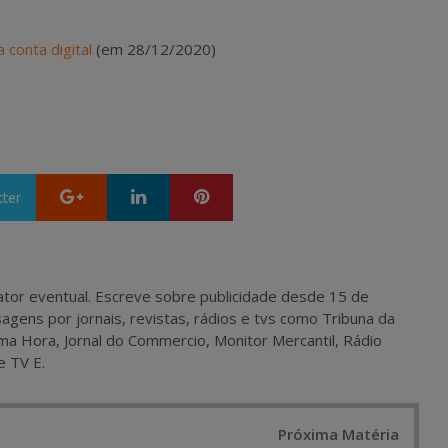
 conta digital
(em 28/12/2020)
Google+
LinkedIn
Pinterest
tter
 e ator eventual. Escreve sobre publicidade desde 15 de
agens por jornais, revistas, rádios e tvs como Tribuna da
ma Hora, Jornal do Commercio, Monitor Mercantil, Rádio
e TV E.
Próxima Matéria