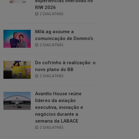
experiências imersivas no
RIW 2026
POSTED
2 DIAS ATRÁS
ON
Milà.ag assume a
comunicação de Domino’s
POSTED
2 DIAS ATRÁS
ON
Do cofrinho à realização: o
novo plano do BB
POSTED
2 DIAS ATRÁS
ON
Avantto House reúne
líderes da aviação
executiva, inovação e
negócios durante a
semana da LABACE
POSTED
2 DIAS ATRÁS
ON