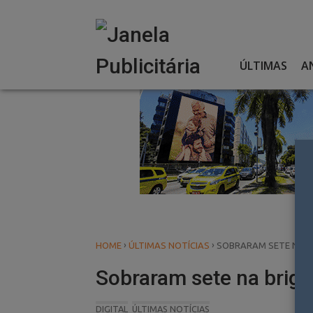
Skip
to
content
ÚLTIMAS
A
›
›
HOME
ÚLTIMAS NOTÍCIAS
SOBRARAM SETE NA B
Sobraram sete na briga
DIGITAL
ÚLTIMAS NOTÍCIAS