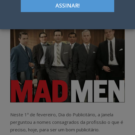
Google+
LinkedIn
Pinterest
S
T
h
w
a
e
r
e
e
t
Neste 1º de fevereiro, Dia do Publicitário, a Janela
perguntou a nomes consagrados da profissão o que é
preciso, hoje, para ser um bom publicitário.