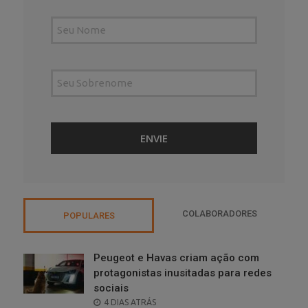
COLABORADORES
POPULARES
Peugeot e Havas criam ação com
protagonistas inusitadas para redes
sociais
POSTED
4 DIAS ATRÁS