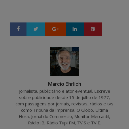
Google+
LinkedIn
Pinterest
S
T
h
w
a
e
r
e
e
t
Marcio Ehrlich
Jornalista, publicitário e ator eventual. Escreve
sobre publicidade desde 15 de julho de 1977,
com passagens por jornais, revistas, rádios e tvs
como Tribuna da Imprensa, O Globo, Última
Hora, Jornal do Commercio, Monitor Mercantil,
Rádio JB, Rádio Tupi FM, TV S e TV E.