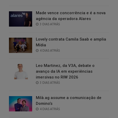
ON
Made vence concorrência e é a nova
agência da operadora Alares
POSTED
3 DIAS ATRÁS
ON
Lovely contrata Camila Saab e amplia
Mídia
POSTED
4 DIAS ATRÁS
ON
Leo Martinez, da V3A, debate o
avanço da IA em experiências
imersivas no RIW 2026
POSTED
3 DIAS ATRÁS
ON
Milà.ag assume a comunicação de
Domino’s
POSTED
4 DIAS ATRÁS
ON