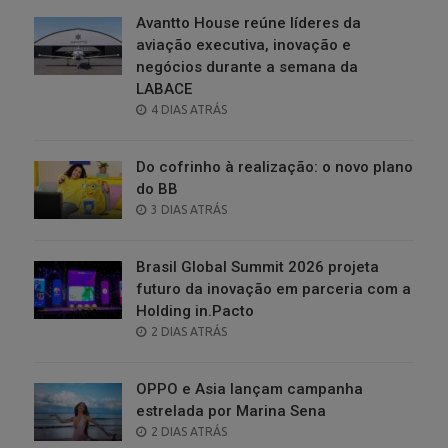
Avantto House reúne líderes da
aviação executiva, inovação e
negócios durante a semana da
LABACE
POSTED
4 DIAS ATRÁS
ON
Do cofrinho à realização: o novo plano
do BB
POSTED
3 DIAS ATRÁS
ON
Brasil Global Summit 2026 projeta
futuro da inovação em parceria com a
Holding in.Pacto
POSTED
2 DIAS ATRÁS
ON
OPPO e Asia lançam campanha
estrelada por Marina Sena
POSTED
2 DIAS ATRÁS