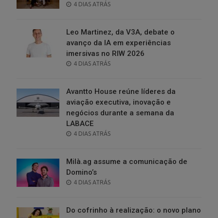
POSTED
4 DIAS ATRÁS
ON
Leo Martinez, da V3A, debate o
avanço da IA em experiências
imersivas no RIW 2026
POSTED
4 DIAS ATRÁS
ON
Avantto House reúne líderes da
aviação executiva, inovação e
negócios durante a semana da
LABACE
POSTED
4 DIAS ATRÁS
ON
Milà.ag assume a comunicação de
Domino’s
POSTED
4 DIAS ATRÁS
ON
Do cofrinho à realização: o novo plano