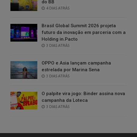
do BB
POSTED
4 DIAS ATRÁS
ON
Brasil Global Summit 2026 projeta
futuro da inovação em parceria com a
Holding in.Pacto
POSTED
3 DIAS ATRÁS
ON
OPPO e Asia lançam campanha
estrelada por Marina Sena
POSTED
3 DIAS ATRÁS
ON
O palpite vira jogo: Binder assina nova
campanha da Loteca
POSTED
3 DIAS ATRÁS
ON