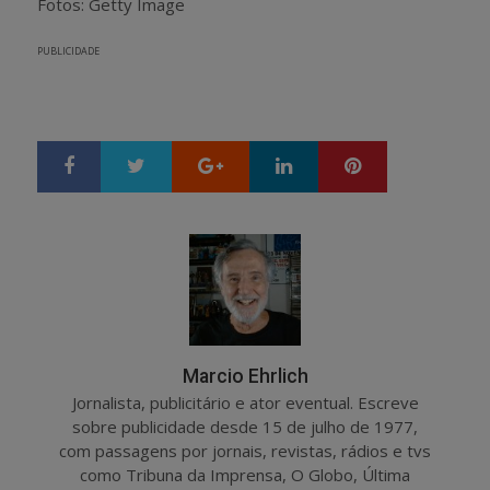
Fotos: Getty Image
PUBLICIDADE
Google+
LinkedIn
Pinterest
S
T
h
w
a
e
r
e
e
t
Marcio Ehrlich
Jornalista, publicitário e ator eventual. Escreve
sobre publicidade desde 15 de julho de 1977,
com passagens por jornais, revistas, rádios e tvs
como Tribuna da Imprensa, O Globo, Última