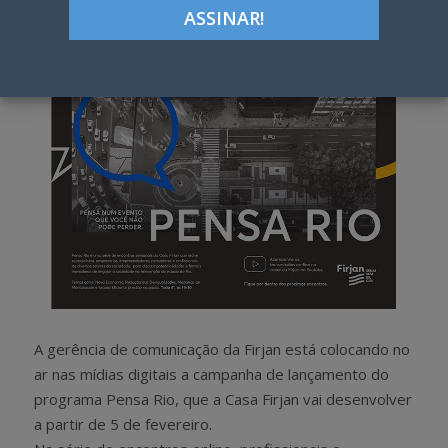
h
w
a
e
r
e
e
t
A gerência de comunicação da Firjan está colocando no
ar nas mídias digitais a campanha de lançamento do
programa Pensa Rio, que a Casa Firjan vai desenvolver
a partir de 5 de fevereiro.