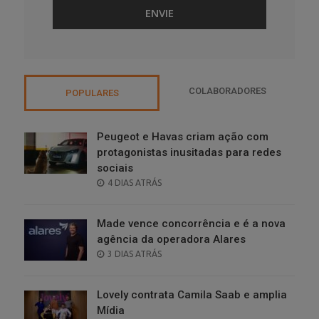
COLABORADORES
POPULARES
Peugeot e Havas criam ação com
protagonistas inusitadas para redes
sociais
POSTED
4 DIAS ATRÁS
ON
Made vence concorrência e é a nova
agência da operadora Alares
POSTED
3 DIAS ATRÁS
ON
Lovely contrata Camila Saab e amplia
Mídia