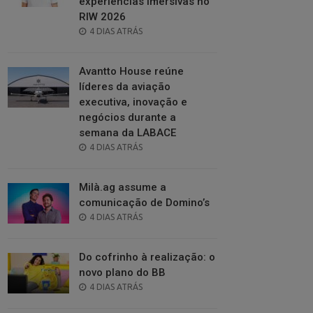
experiências imersivas no
RIW 2026
POSTED
4 DIAS ATRÁS
ON
Avantto House reúne
líderes da aviação
executiva, inovação e
negócios durante a
semana da LABACE
POSTED
4 DIAS ATRÁS
ON
Milà.ag assume a
comunicação de Domino’s
POSTED
4 DIAS ATRÁS
ON
Do cofrinho à realização: o
novo plano do BB
POSTED
4 DIAS ATRÁS
ON