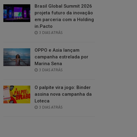
Brasil Global Summit 2026
projeta futuro da inovação
em parceria com a Holding
in.Pacto
POSTED
3 DIAS ATRÁS
ON
OPPO e Asia lançam
campanha estrelada por
Marina Sena
POSTED
3 DIAS ATRÁS
ON
O palpite vira jogo: Binder
assina nova campanha da
Loteca
POSTED
3 DIAS ATRÁS
ON