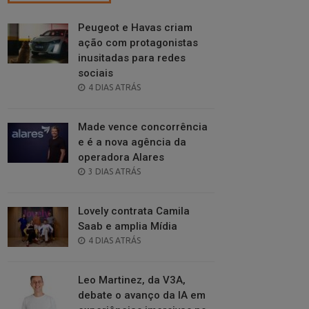
Peugeot e Havas criam
ação com protagonistas
inusitadas para redes
sociais
POSTED
4 DIAS ATRÁS
ON
Made vence concorrência
e é a nova agência da
operadora Alares
POSTED
3 DIAS ATRÁS
ON
Lovely contrata Camila
Saab e amplia Mídia
POSTED
4 DIAS ATRÁS
ON
Leo Martinez, da V3A,
debate o avanço da IA em