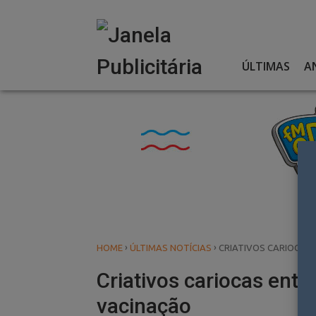
Skip
to
content
ÚLTIMAS
A
›
›
HOME
ÚLTIMAS NOTÍCIAS
CRIATIVOS CARIOCAS
Criativos cariocas ent
vacinação