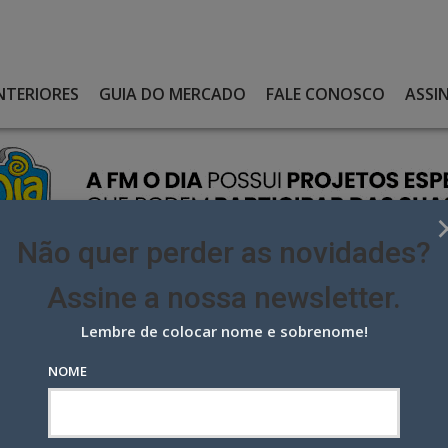
NTERIORES
GUIA DO MERCADO
FALE CONOSCO
ASSI
Não quer perder as novidades?
Assine a nossa newsletter.
Lembre de colocar nome e sobrenome!
 ENTRAM NA CAMPANHA EM FAVOR DA VACINAÇÃO
NOME
ram na campanha em favor da