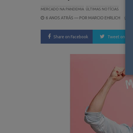
MERCADO NA PANDEMIA
ÚLTIMAS NOTÍCIAS
POSTED
6 ANOS ATRÁS
— POR
MARCIO EHRLICH
0
ON
Share
on Facebook
Tweet
on Twi