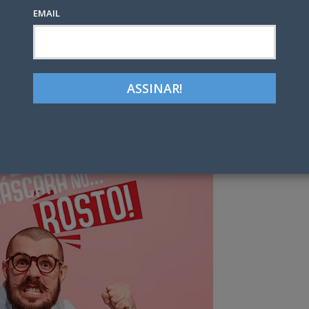
EMAIL
Google+
LinkedIn
Pinterest
tter