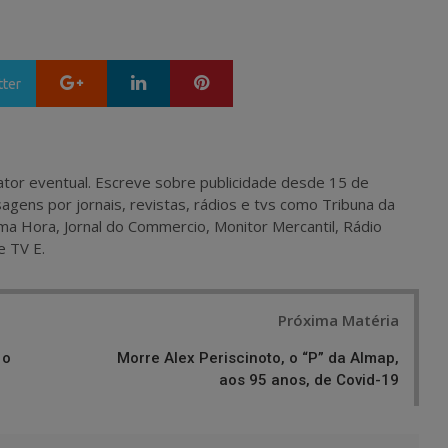
Google+
LinkedIn
Pinterest
tter
 e ator eventual. Escreve sobre publicidade desde 15 de
agens por jornais, revistas, rádios e tvs como Tribuna da
ma Hora, Jornal do Commercio, Monitor Mercantil, Rádio
e TV E.
Próxima Matéria
 o
Morre Alex Periscinoto, o “P” da Almap,
aos 95 anos, de Covid-19