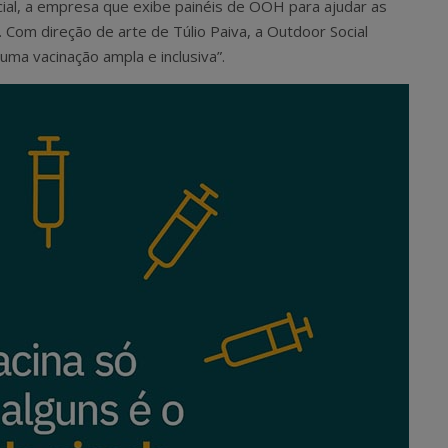
ial, a empresa que exibe painéis de OOH para ajudar as
 Com direção de arte de Túlio Paiva, a Outdoor Social
ma vacinação ampla e inclusiva”.