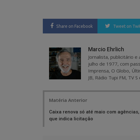
Share
on Facebook
Tweet
on Twi
Marcio Ehrlich
Jornalista, publicitário
julho de 1977, com pass
Imprensa, O Globo, Últi
JB, Rádio Tupi FM, TV S 
Post
Matéria Anterior
navigation
Caixa renova só até maio com agências,
que indica licitação