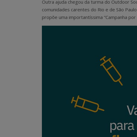
Outra ajuda chegou da turma do Outdoor Soc
comunidades carentes do Rio e de São Paulo.
propõe uma importantíssima “Campanha por u