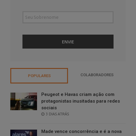
COLABORADORES
POPULARES
Peugeot e Havas criam ação com
protagonistas inusitadas para redes
sociais
POSTED
3 DIAS ATRÁS
ON
Made vence concorrência e é a nova