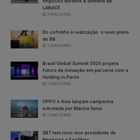
negócios durante a semana da
LABACE
POSTED
3 DIAS ATRÁS
ON
Do cofrinho à realização: o novo plano
do BB
POSTED
3 DIAS ATRÁS
ON
Brasil Global Summit 2026 projeta
futuro da inovação em parceria com a
Holding in.Pacto
POSTED
2 DIAS ATRÁS
ON
OPPO e Asia lançam campanha
estrelada por Marina Sena
POSTED
2 DIAS ATRÁS
ON
SBT tem novo vice-presidente de
Negócios e Facilities