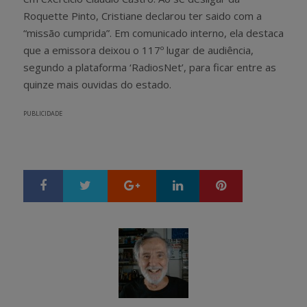
Roquette Pinto, Cristiane declarou ter saido com a
“missão cumprida”. Em comunicado interno, ela destaca
que a emissora deixou o 117º lugar de audiência,
segundo a plataforma ‘RadiosNet’, para ficar entre as
quinze mais ouvidas do estado.
PUBLICIDADE
Google+
LinkedIn
Pinterest
S
T
h
w
a
e
r
e
e
t