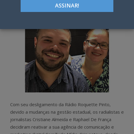
h
w
a
e
r
e
e
t
Com seu desligamento da Rádio Roquette Pinto,
devido a mudanças na gestão estadual, os radialistas e
jornalistas Cristiane Almeida e Raphael De França
decidiram reativar a sua agência de comunicação e