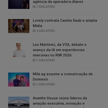
agência da operadora Alares
POSTED
3 DIAS ATRÁS
ON
Lovely contrata Camila Saab e amplia
Mídia
POSTED
4 DIAS ATRÁS
ON
Leo Martinez, da V3A, debate o
avanço da IA em experiências
imersivas no RIW 2026
POSTED
3 DIAS ATRÁS
ON
Milà.ag assume a comunicação de
Domino’s
POSTED
3 DIAS ATRÁS
ON
Avantto House reúne líderes da
aviação executiva, inovação e