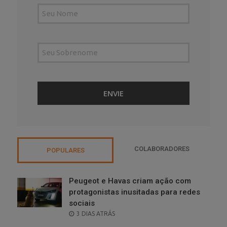
COLABORADORES
POPULARES
Peugeot e Havas criam ação com
protagonistas inusitadas para redes
sociais
POSTED
3 DIAS ATRÁS
ON