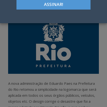
h
w
a
e
r
e
e
t
A nova administração de Eduardo Paes na Prefeitura
do Rio retomou a simplicidade na logomarca que será
aplicada em todos os seus órgãos públicos, veículos,
objetos etc. O design corrige o desastre que foi a