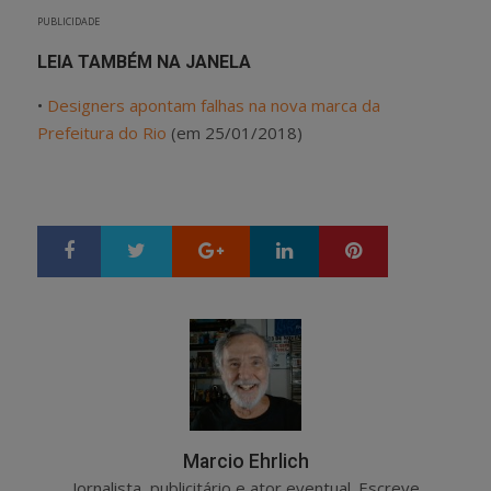
PUBLICIDADE
LEIA TAMBÉM NA JANELA
•
Designers apontam falhas na nova marca da
Prefeitura do Rio
(em 25/01/2018)
Google+
LinkedIn
Pinterest
S
T
h
w
a
e
r
e
e
t
Marcio Ehrlich
Jornalista, publicitário e ator eventual. Escreve