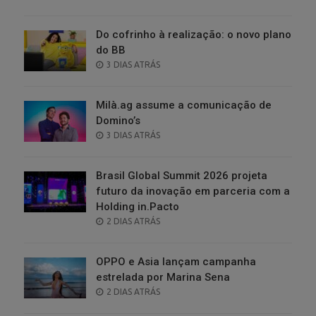
ON
Do cofrinho à realização: o novo plano
do BB
POSTED
3 DIAS ATRÁS
ON
Milà.ag assume a comunicação de
Domino’s
POSTED
3 DIAS ATRÁS
ON
Brasil Global Summit 2026 projeta
futuro da inovação em parceria com a
Holding in.Pacto
POSTED
2 DIAS ATRÁS
ON
OPPO e Asia lançam campanha
estrelada por Marina Sena
POSTED
2 DIAS ATRÁS
ON