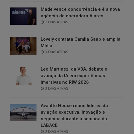
Made vence concorrência e é a nova
agência da operadora Alares
POSTED
2 DIAS ATRÁS
ON
Lovely contrata Camila Saab e amplia
Mídia
POSTED
3 DIAS ATRÁS
ON
Leo Martinez, da V3A, debate o
avanço da IA em experiências
imersivas no RIW 2026
POSTED
3 DIAS ATRÁS
ON
Avantto House reúne líderes da
aviação executiva, inovação e
negócios durante a semana da
LABACE
POSTED
3 DIAS ATRÁS