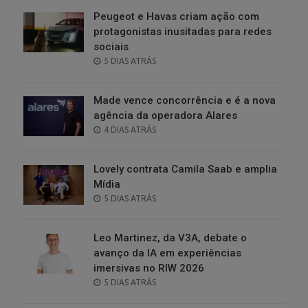
Peugeot e Havas criam ação com
protagonistas inusitadas para redes
sociais
POSTED
5 DIAS ATRÁS
ON
Made vence concorrência e é a nova
agência da operadora Alares
POSTED
4 DIAS ATRÁS
ON
Lovely contrata Camila Saab e amplia
Mídia
POSTED
5 DIAS ATRÁS
ON
Leo Martinez, da V3A, debate o
avanço da IA em experiências
imersivas no RIW 2026
POSTED
5 DIAS ATRÁS
ON