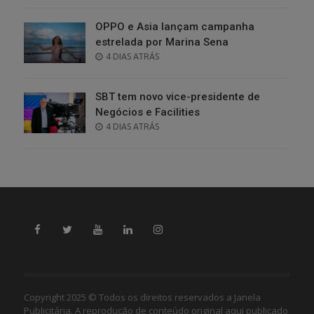
OPPO e Asia lançam campanha
estrelada por Marina Sena
POSTED
4 DIAS ATRÁS
ON
SBT tem novo vice-presidente de
Negócios e Facilities
POSTED
4 DIAS ATRÁS
ON
Copyright 2025 © Todos os direitos reservados a Janela
Publicitária. A reprodução de conteúdo original aqui publicado