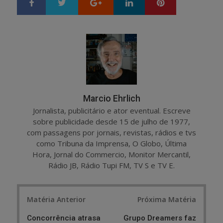
Google+
LinkedIn
Pinterest
S
T
h
w
a
e
r
e
e
t
Marcio Ehrlich
Jornalista, publicitário e ator eventual. Escreve
sobre publicidade desde 15 de julho de 1977,
com passagens por jornais, revistas, rádios e tvs
como Tribuna da Imprensa, O Globo, Última
Hora, Jornal do Commercio, Monitor Mercantil,
Rádio JB, Rádio Tupi FM, TV S e TV E.
Post
Matéria Anterior
Próxima Matéria
navigation
Concorrência atrasa
Grupo Dreamers faz