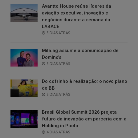
Avantto House reúne líderes da
aviação executiva, inovação e
negócios durante a semana da
LABACE
POSTED
5 DIAS ATRÁS
ON
Milà.ag assume a comunicação de
Domino’s
POSTED
5 DIAS ATRÁS
ON
Do cofrinho à realização: o novo plano
do BB
POSTED
5 DIAS ATRÁS
ON
Brasil Global Summit 2026 projeta
futuro da inovação em parceria com a
Holding in.Pacto
POSTED
4 DIAS ATRÁS
ON