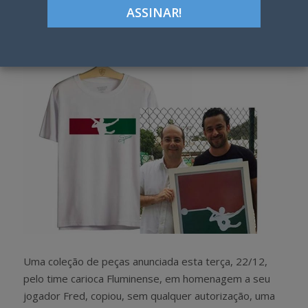
Google+
LinkedIn
Pinterest
S
T
h
w
a
e
r
e
e
t
Uma coleção de peças anunciada esta terça, 22/12,
pelo time carioca Fluminense, em homenagem a seu
jogador Fred, copiou, sem qualquer autorização, uma