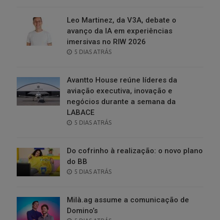
ON
Leo Martinez, da V3A, debate o
avanço da IA em experiências
imersivas no RIW 2026
POSTED
5 DIAS ATRÁS
ON
Avantto House reúne líderes da
aviação executiva, inovação e
negócios durante a semana da
LABACE
POSTED
5 DIAS ATRÁS
ON
Do cofrinho à realização: o novo plano
do BB
POSTED
5 DIAS ATRÁS
ON
Milà.ag assume a comunicação de
Domino’s