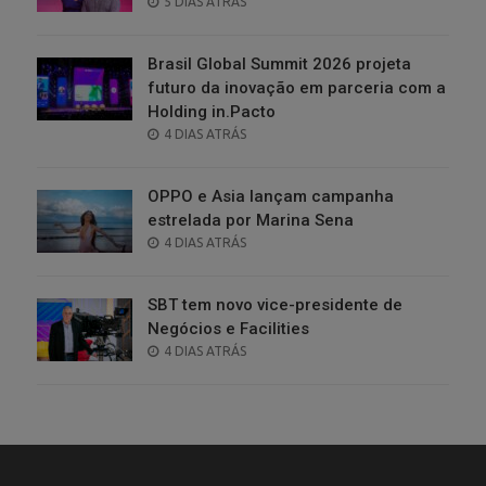
POSTED
5 DIAS ATRÁS
ON
Brasil Global Summit 2026 projeta
futuro da inovação em parceria com a
Holding in.Pacto
POSTED
4 DIAS ATRÁS
ON
OPPO e Asia lançam campanha
estrelada por Marina Sena
POSTED
4 DIAS ATRÁS
ON
SBT tem novo vice-presidente de
Negócios e Facilities
POSTED
4 DIAS ATRÁS
ON