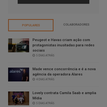
COLABORADORES
POPULARES
Peugeot e Havas criam ação com
protagonistas inusitadas para redes
sociais
POSTED
5 DIAS ATRÁS
ON
Made vence concorrência e é a nova
agência da operadora Alares
POSTED
4 DIAS ATRÁS
ON
Lovely contrata Camila Saab e amplia
Mídia
POSTED
5 DIAS ATRÁS