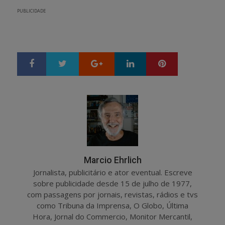
PUBLICIDADE
Google+
LinkedIn
Pinterest
S
T
h
w
a
e
r
e
e
t
Marcio Ehrlich
Jornalista, publicitário e ator eventual. Escreve
sobre publicidade desde 15 de julho de 1977,
com passagens por jornais, revistas, rádios e tvs
como Tribuna da Imprensa, O Globo, Última
Hora, Jornal do Commercio, Monitor Mercantil,