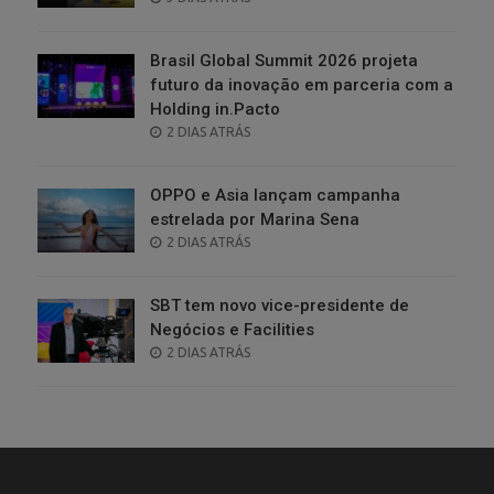
ON
Brasil Global Summit 2026 projeta
futuro da inovação em parceria com a
Holding in.Pacto
POSTED
2 DIAS ATRÁS
ON
OPPO e Asia lançam campanha
estrelada por Marina Sena
POSTED
2 DIAS ATRÁS
ON
SBT tem novo vice-presidente de
Negócios e Facilities
POSTED
2 DIAS ATRÁS
ON