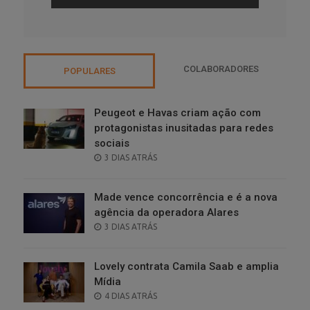
COLABORADORES
POPULARES
Peugeot e Havas criam ação com
protagonistas inusitadas para redes
sociais
POSTED
3 DIAS ATRÁS
ON
Made vence concorrência e é a nova
agência da operadora Alares
POSTED
3 DIAS ATRÁS
ON
Lovely contrata Camila Saab e amplia
Mídia
POSTED
4 DIAS ATRÁS
ON