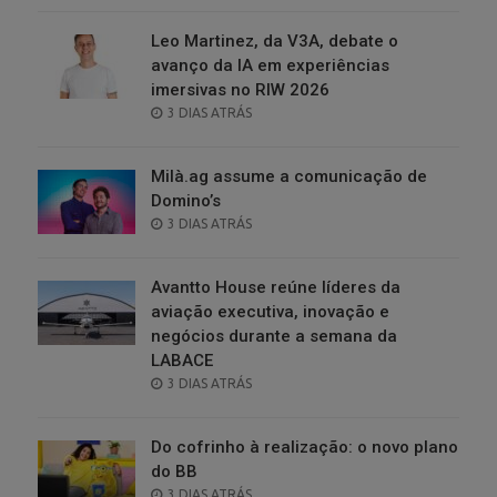
Leo Martinez, da V3A, debate o
avanço da IA em experiências
imersivas no RIW 2026
POSTED
3 DIAS ATRÁS
ON
Milà.ag assume a comunicação de
Domino’s
POSTED
3 DIAS ATRÁS
ON
Avantto House reúne líderes da
aviação executiva, inovação e
negócios durante a semana da
LABACE
POSTED
3 DIAS ATRÁS
ON
Do cofrinho à realização: o novo plano
do BB
POSTED
3 DIAS ATRÁS