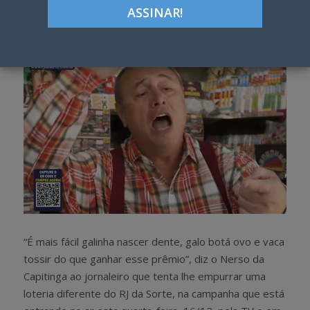
h
w
a
e
r
e
e
t
“É mais fácil galinha nascer dente, galo botá ovo e vaca
tossir do que ganhar esse prêmio”, diz o Nerso da
Capitinga ao jornaleiro que tenta lhe empurrar uma
loteria diferente do RJ da Sorte, na campanha que está