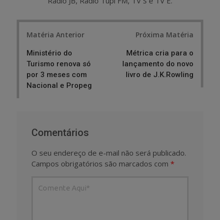
Rádio JB, Rádio Tupi FM, TV S e TV E.
Post
Matéria Anterior
Próxima Matéria
navigation
Ministério do
Métrica cria para o
Turismo renova só
lançamento do novo
por 3 meses com
livro de J.K.Rowling
Nacional e Propeg
Comentários
O seu endereço de e-mail não será publicado.
Campos obrigatórios são marcados com
*