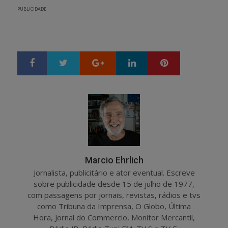
PUBLICIDADE
Google+
LinkedIn
Pinterest
S
T
h
w
a
e
r
e
e
t
Marcio Ehrlich
Jornalista, publicitário e ator eventual. Escreve
sobre publicidade desde 15 de julho de 1977,
com passagens por jornais, revistas, rádios e tvs
como Tribuna da Imprensa, O Globo, Última
Hora, Jornal do Commercio, Monitor Mercantil,