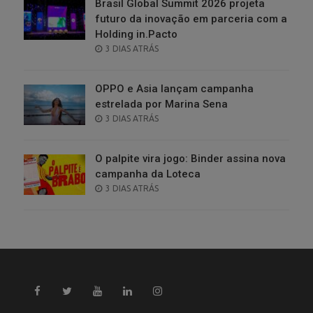
Brasil Global Summit 2026 projeta
futuro da inovação em parceria com a
Holding in.Pacto
POSTED
3 DIAS ATRÁS
ON
OPPO e Asia lançam campanha
estrelada por Marina Sena
POSTED
3 DIAS ATRÁS
ON
O palpite vira jogo: Binder assina nova
campanha da Loteca
POSTED
3 DIAS ATRÁS
ON