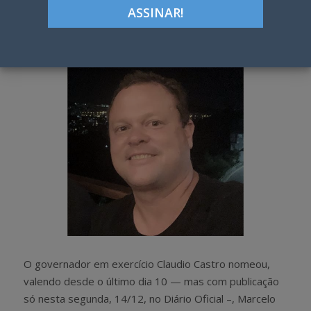
Google+
LinkedIn
Pinterest
S
T
h
w
a
e
r
e
e
t
O governador em exercício Claudio Castro nomeou,
valendo desde o último dia 10 — mas com publicação
só nesta segunda, 14/12, no Diário Oficial –, Marcelo