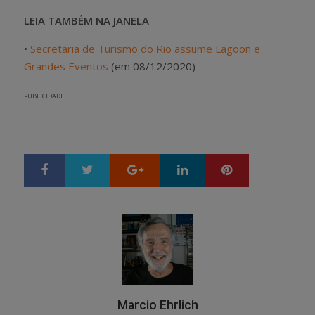
LEIA TAMBÉM NA JANELA
•
Secretaria de Turismo do Rio assume Lagoon e
Grandes Eventos
(em 08/12/2020)
PUBLICIDADE
Google+
LinkedIn
Pinterest
S
T
h
w
a
e
r
e
e
t
Marcio Ehrlich