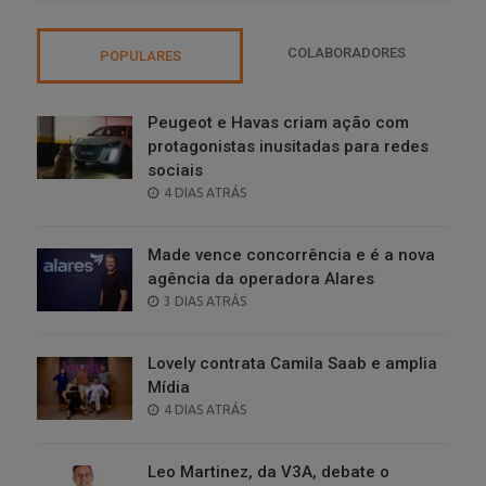
COLABORADORES
POPULARES
Peugeot e Havas criam ação com
protagonistas inusitadas para redes
sociais
POSTED
4 DIAS ATRÁS
ON
Made vence concorrência e é a nova
agência da operadora Alares
POSTED
3 DIAS ATRÁS
ON
Lovely contrata Camila Saab e amplia
Mídia
POSTED
4 DIAS ATRÁS
ON
Leo Martinez, da V3A, debate o