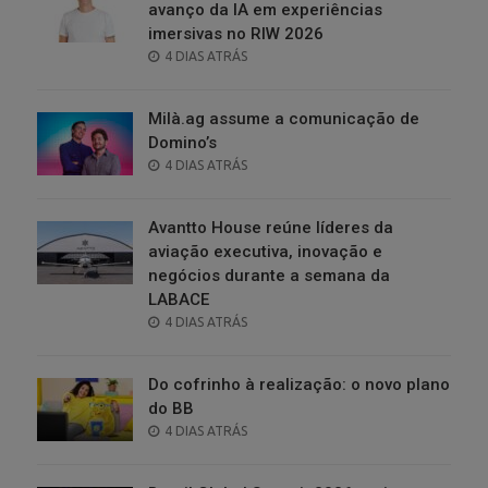
avanço da IA em experiências
imersivas no RIW 2026
POSTED
4 DIAS ATRÁS
ON
Milà.ag assume a comunicação de
Domino’s
POSTED
4 DIAS ATRÁS
ON
Avantto House reúne líderes da
aviação executiva, inovação e
negócios durante a semana da
LABACE
POSTED
4 DIAS ATRÁS
ON
Do cofrinho à realização: o novo plano
do BB
POSTED
4 DIAS ATRÁS
ON