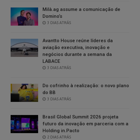
Milà.ag assume a comunicação de
Domino’s
POSTED
3 DIAS ATRÁS
ON
Avantto House reúne líderes da
aviação executiva, inovação e
negócios durante a semana da
LABACE
POSTED
3 DIAS ATRÁS
ON
Do cofrinho à realização: o novo plano
do BB
POSTED
3 DIAS ATRÁS
ON
Brasil Global Summit 2026 projeta
futuro da inovação em parceria com a
Holding in.Pacto
POSTED
2 DIAS ATRÁS