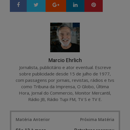
Google+
LinkedIn
Pinterest
S
T
h
w
a
e
r
e
e
t
Marcio Ehrlich
Jornalista, publicitário e ator eventual. Escreve
sobre publicidade desde 15 de julho de 1977,
com passagens por jornais, revistas, rádios e tvs
como Tribuna da Imprensa, O Globo, Última
Hora, Jornal do Commercio, Monitor Mercantil,
Rádio JB, Rádio Tupi FM, TV S e TV E.
Post
Matéria Anterior
Próxima Matéria
navigation