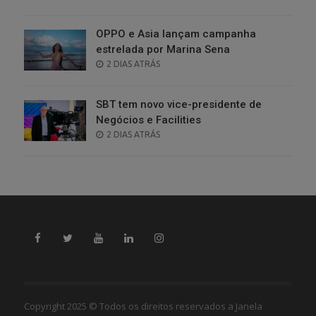
ON
OPPO e Asia lançam campanha
estrelada por Marina Sena
POSTED
2 DIAS ATRÁS
ON
SBT tem novo vice-presidente de
Negócios e Facilities
POSTED
2 DIAS ATRÁS
ON
Copyright 2025 © Todos os direitos reservados a Janela