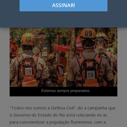
Google+
LinkedIn
Pinterest
S
T
h
w
a
e
r
e
e
t
“Todos nós somos a Defesa Civil”, diz a campanha que
o Governo do Estado do Rio está colocando no ar,
para conscientizar a população fluminense, com a