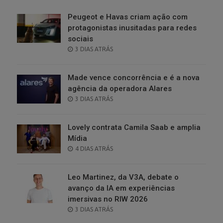
Peugeot e Havas criam ação com
protagonistas inusitadas para redes
sociais
POSTED
3 DIAS ATRÁS
ON
Made vence concorrência e é a nova
agência da operadora Alares
POSTED
3 DIAS ATRÁS
ON
Lovely contrata Camila Saab e amplia
Mídia
POSTED
4 DIAS ATRÁS
ON
Leo Martinez, da V3A, debate o
avanço da IA em experiências
imersivas no RIW 2026
POSTED
3 DIAS ATRÁS
ON