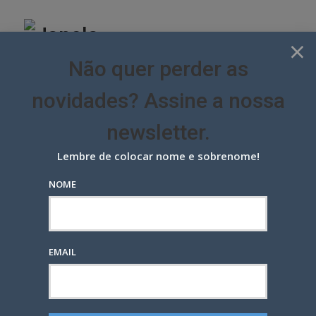
Skip
to
content
×
Não quer perder as
novidades? Assine a nossa
newsletter.
Lembre de colocar nome e sobrenome!
NOME
Disputa pela conta corporativa
da Caixa tem só três agências
CONTAS
ÚLTIMAS NOTÍCIAS
EMAIL
POSTED
6 ANOS ATRÁS
— POR
MARCIO EHRLICH
0
ON
Google+
LinkedIn
Pinterest
S
T