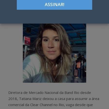
Google+
LinkedIn
Pinterest
S
T
h
w
a
e
r
e
e
t
Diretora de Mercado Nacional da Band Rio desde
2018, Tatiana Mariz deixou a casa para assumir a área
comercial da Clear Channel no Rio, vaga desde que