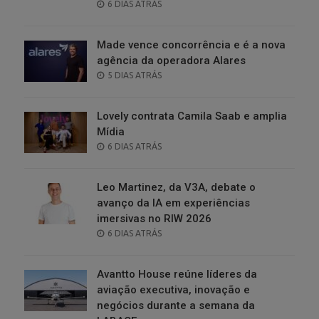
POSTED
6 DIAS ATRÁS
ON
Made vence concorrência e é a nova
agência da operadora Alares
POSTED
5 DIAS ATRÁS
ON
Lovely contrata Camila Saab e amplia
Mídia
POSTED
6 DIAS ATRÁS
ON
Leo Martinez, da V3A, debate o
avanço da IA em experiências
imersivas no RIW 2026
POSTED
6 DIAS ATRÁS
ON
Avantto House reúne líderes da
aviação executiva, inovação e
negócios durante a semana da