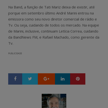
Na Band, a função de Tati Mariz deixa de existir, até
porque em setembro último André Marini entrou na
emissora como seu novo diretor comercial de rádio e
Tv. Ou seja, cuidando de todos os mercado. Na equipe
de Marini, inclusive, continuam Letícia Correa, cuidando
da BandNews FM, e Rafael Machado, como gerente da
Tv.
PUBLICIDADE
Google+
LinkedIn
Pinterest
S
T
h
w
a
e
r
e
e
t