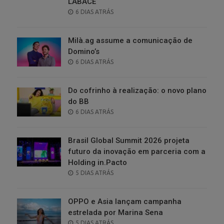
LABACE
POSTED
6 DIAS ATRÁS
ON
Milà.ag assume a comunicação de
Domino’s
POSTED
6 DIAS ATRÁS
ON
Do cofrinho à realização: o novo plano
do BB
POSTED
6 DIAS ATRÁS
ON
Brasil Global Summit 2026 projeta
futuro da inovação em parceria com a
Holding in.Pacto
POSTED
5 DIAS ATRÁS
ON
OPPO e Asia lançam campanha
estrelada por Marina Sena
POSTED
5 DIAS ATRÁS