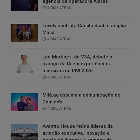
agência da operadora Alares
POSTED
3 DIAS ATRÁS
ON
Lovely contrata Camila Saab e amplia
Mídia
POSTED
4 DIAS ATRÁS
ON
Leo Martinez, da V3A, debate o
avanço da IA em experiências
imersivas no RIW 2026
POSTED
4 DIAS ATRÁS
ON
Milà.ag assume a comunicação de
Domino’s
POSTED
4 DIAS ATRÁS
ON
Avantto House reúne líderes da
aviação executiva, inovação e
negócios durante a semana da