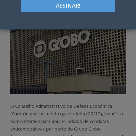
h
w
a
e
r
e
e
t
O Conselho Administrativo de Defesa Econômica
(Cade) instaurou, nesta quarta-feira (02/12), inquérito
administrativo para apurar indícios de condutas
anticompetitivas por parte do Grupo Globo