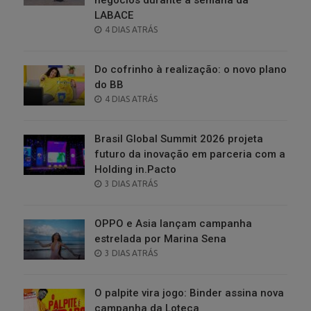
LABACE
POSTED
4 DIAS ATRÁS
ON
Do cofrinho à realização: o novo plano
do BB
POSTED
4 DIAS ATRÁS
ON
Brasil Global Summit 2026 projeta
futuro da inovação em parceria com a
Holding in.Pacto
POSTED
3 DIAS ATRÁS
ON
OPPO e Asia lançam campanha
estrelada por Marina Sena
POSTED
3 DIAS ATRÁS
ON
O palpite vira jogo: Binder assina nova
campanha da Loteca