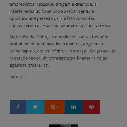
empresários, inclusive, chegam a citar que, a
interferência do Cade pode acabar sendo a
oportunidade perfeita para estas correntes
convencerem a casa a suspender os planos de vez.
Sem o BV da Globo, as demais emissoras também
acabariam desestimuladas a manter programas
semelhantes, em um efeito cascata que obrigaria a um
reestudo radical da administração financeira pelas
agências brasileiras.
PUBLICIDADE
Google+
LinkedIn
Pinterest
S
T
h
w
a
e
r
e