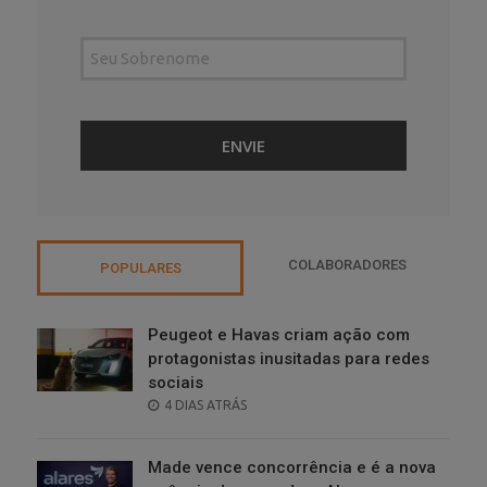
COLABORADORES
POPULARES
Peugeot e Havas criam ação com
protagonistas inusitadas para redes
sociais
POSTED
4 DIAS ATRÁS
ON
Made vence concorrência e é a nova